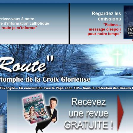
es paraissant sur le site de la Revue religieuse "En Route"
Regardez les
émissions
crivez-vous à notre
tre d'information catholique
"Fatima...
 route je m'informe"
message d'espoir
pour notre temps"