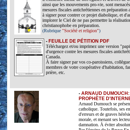
ainsi que les mouvements pro-vie, sont menacés d
mesures fiscales antichrétiennes en préparation
à signer pour contrer ce projet diabolique, et d'
implorer le Ciel de ne pas permettre la réalisatio
christianophobe en préparation.
(Rubrique
"Société et religion"
)
-
FEUILLE DE PÉTITION PDF
Téléchargez et/ou imprimez une version "papie
d'urgence contre les mesures fiscales antichré
Canada.
À faire signer par vos co-paroissiens, collègues
membres de votre coopérative d'habitation, fa
prière, etc.
-
ARNAUD DUMOUCH: 
PROPHÈTE D'INTERNE
Arnaud Dumouch se présen
catholique. Toutefois, ses e
d'erreurs et de graves hérés
morale, et menant ses lecteu
damnation. À éviter absolu
Par l'équipe de la
Revue En