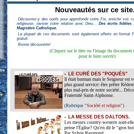
Nouveautés sur ce site.
Découvrez-y des outils pour approfondir votre Foi, enrichir vos 
religieuse, raviver votre relation avec Dieu...
Des écrits fidèle
Magistère Catholique.
La plupart de ces documents sont également offerts en format 
gratuit.
Bonne découverte!
(Cliquez sur le titre ou l'image du document 
pour le faire ouvrir)
-
LE CURÉ DES "POQUÉS"
Il était barman mais le Seigneur est 
plus grand service: être prêtre Rédem
plus mal-pris de notre société... Déc
Fraternité Saint-Alphonse.
(Rubrique
"Société et religion"
)
-
LA MESSE DES DALTONS
.
Les messes country-western sont-ell
pense l'Église? Qu'en dit le "gros bo
Par Sylvie Raymond