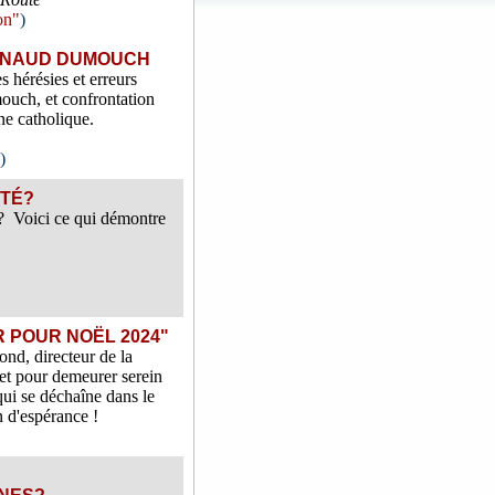
on"
)
ARNAUD DUMOUCH
s hérésies et erreurs
uch, et confrontation
ne catholique.
)
STÉ?
? Voici ce qui démontre
 POUR NOËL 2024"
d, directeur de la
et pour demeurer serein
qui se déchaîne dans le
n d'espérance !