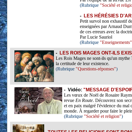
(Rubrique
"Société et religi
-
LES HÉRÉSIES D'
Petit survol non exhaustif de
enseignées par Arnaud Dumo
de ces erreurs avec la doctri
Par Lucie Sauriol
(Rubrique
"Enseignements"
-
LES ROIS MAGES ONT-ILS EXI
Les Rois Mages ne sont-ils qu'un mythe 
la certitude de leur existence.
(Rubrique
"Questions-réponses"
)
-
Vidéo:
"MESSAGE D'ESPOIR
Les vœux de Noël de Rosaire Raymon
revue
En Route
. Découvrez son secr
et en paix malgré l'évidence du mal 
monde. À regarder pour faire le plei
(Rubrique
"Société et religion"
)