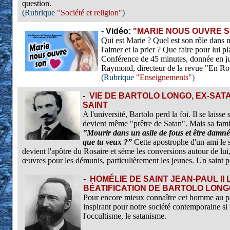
question.
(Rubrique
"Société et religion"
)
-
Vidéo:
"MARIE NOUS OUVRE 
Qui est Marie ? Quel est son rôle dans n
l'aimer et la prier ? Que faire pour lui pl
Conférence de 45 minutes, donnée en ju
Raymond, directeur de la revue "En Ro
(Rubrique
"Enseignements"
)
-
VIE DE BARTOLO LONGO, EX-SAT
SAINT
A l'université, Bartolo perd la foi. Il se laisse
devient même "prêtre de Satan". Mais sa famil
‟Mourir dans un asile de fous et être damné 
que tu veux ?”
Cette apostrophe d'un ami le s
devient l'apôtre du Rosaire et sème les conversions autour de lu
œuvres pour les démunis, particulièrement les jeunes. Un saint p
-
HOMÉLIE DE SAINT JEAN-PAUL II 
BÉATIFICATION DE BARTOLO LON
Pour encore mieux connaître cet homme au pa
inspirant pour notre société contemporaine si i
l'occultisme, le satanisme.