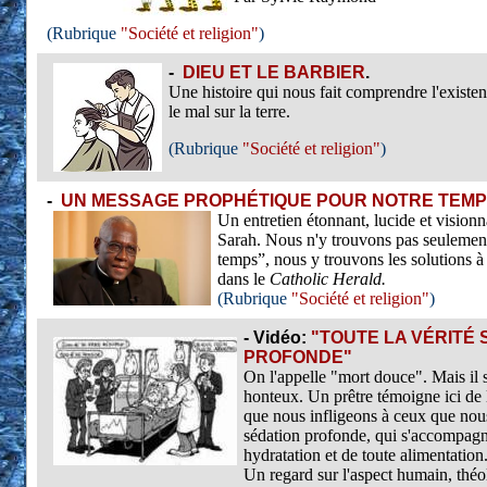
(Rubrique
"Société et religion"
)
-
DIEU ET LE BARBIER
.
Une histoire qui nous fait comprendre l'existe
le mal sur la terre.
(Rubrique
"Société et religion"
)
-
UN MESSAGE PROPHÉTIQUE POUR NOTRE TEMPS
Un entretien étonnant, lucide et visionn
Sarah. Nous n'y trouvons pas seulement
temps”, nous y trouvons les solutions à 
dans le
Catholic Herald.
(Rubrique
"Société et religion"
)
-
Vidéo:
"TOUTE LA VÉRITÉ 
PROFONDE"
On l'appelle "mort douce". Mais il 
honteux. Un prêtre témoigne ici de 
que nous infligeons à ceux que nou
sédation profonde, qui s'accompagne
hydratation et de toute alimentation
Un regard sur l'aspect humain, théo