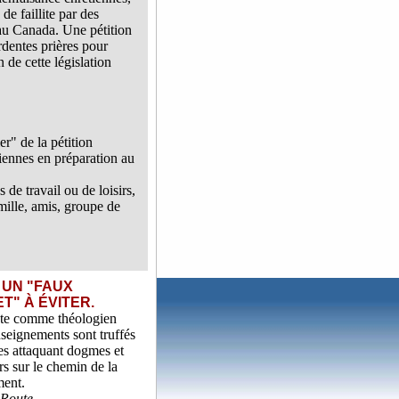
e faillite par des
 au Canada. Une pétition
ardentes prières pour
n de cette législation
r" de la pétition
tiennes en préparation au
 de travail ou de loisirs,
mille, amis, groupe de
UN "FAUX
T" À ÉVITER.
te comme théologien
nseignements sont truffés
ies attaquant dogmes et
rs sur le chemin de la
ment.
 Route