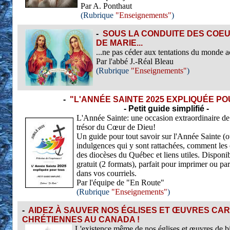
Par A. Ponthaut
(Rubrique
"Enseignements"
)
-
SOUS LA CONDUITE DES COEU
DE MARIE...
...ne pas céder aux tentations du monde a
Par l'abbé J.-Réal Bleau
(Rubrique
"Enseignements"
)
-
"L'ANNÉE SAINTE 2025 EXPLIQUÉE P
- Petit guide simplifié -
L'Année Sainte: une occasion extraordinaire de 
trésor du Cœur de Dieu!
Un guide pour tout savoir sur l'Année Sainte (o
indulgences qui y sont rattachées, comment les ob
des diocèses du Québec et liens utiles. Dispon
gratuit (2 formats), parfait pour imprimer ou par
dans vos courriels.
Par l'équipe de "En Route"
(Rubrique
"Enseignements"
)
-
AIDEZ À SAUVER NOS ÉGLISES ET ŒUVRES CAR
CHRÉTIENNES AU CANADA !
L'existence même de nos églises et œuvres de bi