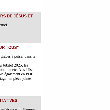
RS DE J
ÉSUS ET
ctuel.
OUR TOUS"
grâces à puiser dans le
u Jubilé) 2025, les
tenir, etc. Aussi liste
ible également en PDF
tager en pièce jointe
ITATIVES
enfaisance chrétiennes,