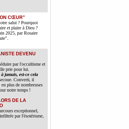
SON CŒUR"
otre salut ? Pourquoi
aire et plaire à Dieu ?
in 2025, par Rosaire
ute".
ANISTE DEVENU
 séduire par l'occultisme et
le prie pour lui.
à jamais, est-ce cela
ecoue. Converti, il
i, en plus de nombreuses
our notre temps !
LORS DE LA
GO
rcours exceptionnel,
nfiltrée par l'ésotérisme,