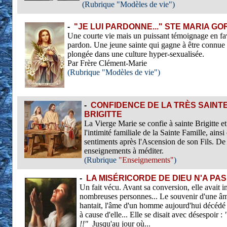
(Rubrique "Modèles de vie")
-
"JE LUI PARDONNE..." STE MARIA GO
Une courte vie mais un puissant témoignage en fav
pardon. Une jeune sainte qui gagne à être connue 
plongée dans une culture hyper-sexualisée.
Par Frère Clément-Marie
(Rubrique "Modèles de vie")
-
CONFIDENCE DE LA TRÈS SAINTE
BRIGITTE
La Vierge Marie se confie à sainte Brigitte e
l'intimité familiale de la Sainte Famille, ains
sentiments après l'Ascension de son Fils. De
enseignements à méditer.
(Rubrique
"Enseignements"
)
-
LA MISÉRICORDE DE DIEU N'A PAS
Un fait vécu. Avant sa conversion, elle avait i
nombreuses personnes... Le souvenir d'une âme
hantait, l'âme d'un homme aujourd'hui décédé
à cause d'elle... Elle se disait avec désespoir :
"
!!"
Jusqu'au jour où...