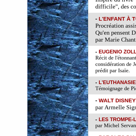
difficile", des c
-
L'ENFANT À 
Procréation assi
Qu'en pensent Di
par Marie Chant
-
EUGENIO ZOLL
Récit de l'étonnan
considération de J
prédit par Isaïe.
-
L'EUTHANASIE
Témoignage de Pie
-
WALT DISNEY
par Armelle Sig
-
LES TROMPE-L
par Michel Servan