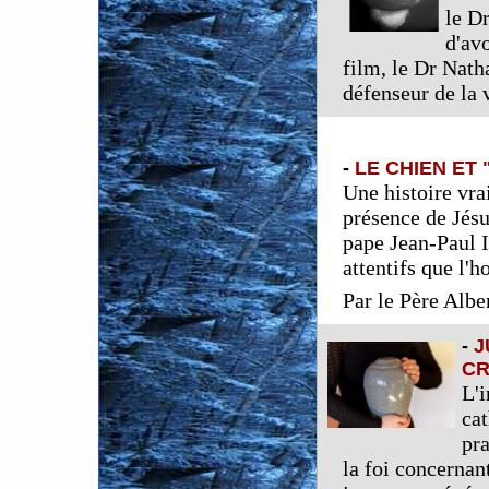
le D
d'av
film, le Dr Nath
défenseur de la 
-
LE CHIEN ET
Une histoire vra
présence de Jésu
pape Jean-Paul I
attentifs que l'
Par le
Père Alber
-
J
CR
L'i
cat
pra
la foi concernan