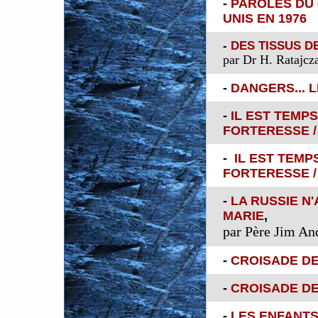
-
PAROLES DU
UNIS EN 1976
-
DES TISSUS D
par Dr H. Ratajcz
-
DANGERS... L
-
IL EST TEMP
FORTERESSE 
-
IL EST TEM
FORTERESSE 
-
LA RUSSIE N
MARIE
,
par Père Jim An
-
CROISADE DE
-
CROISADE DE
-
LES ENFANTS