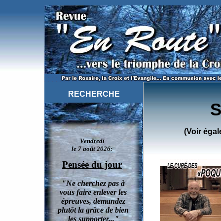
Walt Disney, yoga, avortement, et plus: divers faits de société relus à la lumière de la Fo
RECHERCHE
S
(Voir égal