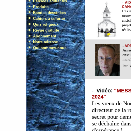
-
AI
CANA
L'exi
mouve
antic
proje
réali
-
ARN
Arnau
ensei
moral
Par l
-
Vidéo:
"MESS
2024"
Les vœux de No
directeur de la 
secret pour deme
se déchaîne dans
d'espérance !