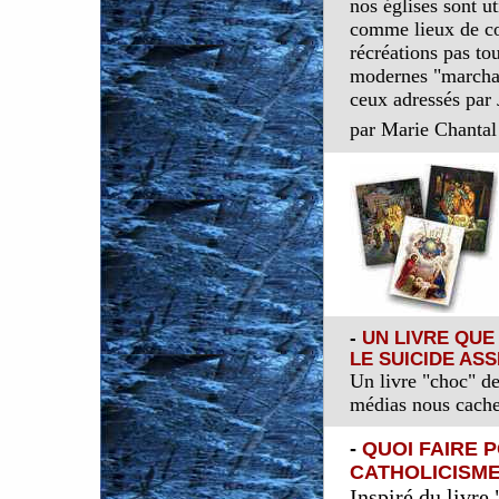
nos églises sont ut
comme lieux de co
récréations pas t
modernes "marchan
ceux adressés par 
par Marie Chantal
-
UN LIVRE QUE
LE SUICIDE ASS
Un livre "choc" de
médias nous cache
-
QUOI FAIRE 
CATHOLICISM
Inspiré du livre