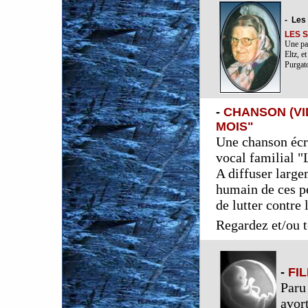
-
Les 
LES 
Une par
Eltz, e
Purgato
-
CHANSON (VI
MOIS"
Une chanson écri
vocal familial 
A diffuser large
humain de ces pe
de lutter contre
Regardez et/ou t
-
FI
Paru
avor