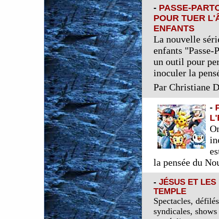
-
PASSE-PARTO
POUR TUER L'
ENFANTS
La nouvelle séri
enfants "Passe-P
un outil pour pe
inoculer la pens
Par Christiane 
-
L
On
in
es
la pensée du No
-
JÉSUS ET LE
TEMPLE
Spectacles, défilé
syndicales, shows