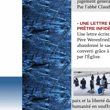
jugement général
Par l'abbé Clau
-
UNE LETTRE 
PRÊTRE INFID
Une lettre écrit
Père Werenfried 
abandonné le sac
converti grâce à
par l'Église.
paix et la liberté 
humanité en souffr