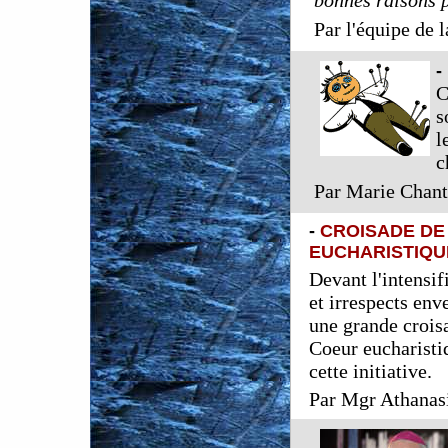
Par l'équipe de 
-
C
s
l
c
Par Marie Chant
-
CROISADE DE
EUCHARISTIQU
Devant l'intensif
et irrespects en
une grande croisa
Coeur eucharistiq
cette initiative.
Par Mgr Athanas