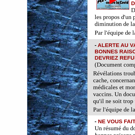
D
D
les propos d'un 
diminution de la
Par l'équipe de 
-
ALERTE AU V
BONNES RAIS
DEVRIEZ REFU
(Document compl
Révélations trou
cache, concernan
médicales et mor
vaccins. Un docu
qu'il ne soit trop 
Par l'équipe de 
-
NE VOUS FAIT
Un résumé du 
bonnes raisons p