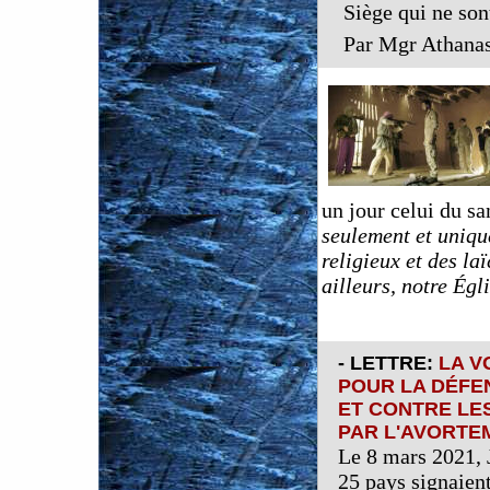
Siège qui ne son
Par Mgr Athanas
un jour celui du sa
seulement et uniqu
religieux et des la
ailleurs, notre Égl
- LETTRE:
LA V
POUR LA DÉFE
ET CONTRE LE
PAR L'AVORTE
Le 8 mars 2021,
25 pays signaient