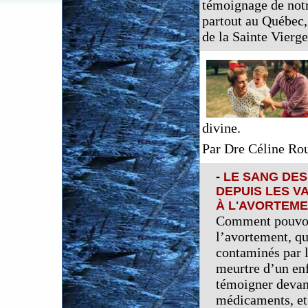
témoignage de notre
partout au Québec,
de la Sainte Vierge.
divine.
Par Dre Céline Ro
-
LE SANG DES
DEPUIS LES V
À L'AVORTEM
Comment pouvon
l’avortement, q
contaminés par l
meurtre d’un enf
témoigner devant
médicaments, et 