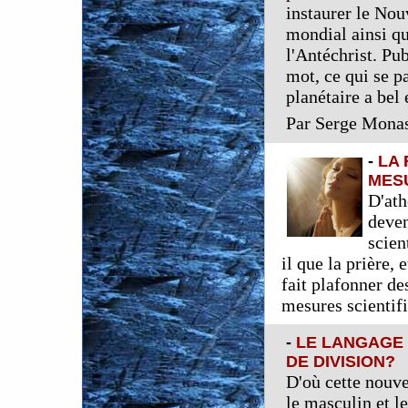
instaurer le No
mondial ainsi qu
l'Antéchrist. Pu
mot, ce qui se p
planétaire a bel 
Par Serge Mona
-
LA 
MES
D'ath
deven
scien
il que la prière,
fait plafonner de
mesures scientif
-
LE LANGAGE 
DE DIVISION?
D'où cette nouve
le masculin et l