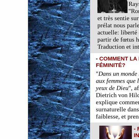
Ray
"Ro
et très sentie 
prélat nous parle
actuelle: liberté
partir de fœtus
Traduction et in
-
COMMENT LA 
FÉMINITÉ?
"
Dans un monde s
aux femmes que l
yeux de Dieu
", a
Dietrich von Hil
explique comment
surnaturelle dan
faiblesse, et pr
-
I