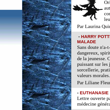
Or
au
con
le
Par Laurina Qui
-
HARRY POTT
MALADE
Sans doute n'a-t
dangereux, spiri
de la jeunesse. 
puissant sur les
sorcellerie, prat
valeurs morales.
Par Liliane Fleu
-
EUTHANASIE E
Lettre ouverte
pa
médecine généra