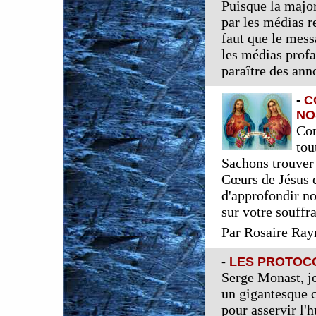
Puisque la major
par les médias re
faut que le messa
les médias profa
paraître des ann
-
C
NO
Com
tou
Sachons trouver 
Cœurs de Jésus e
d'approfondir no
sur votre souffra
Par Rosaire Ra
-
LES PROTOC
Serge Monast, jo
un gigantesque 
pour asservir l'