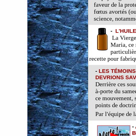
faveur de la prote
fœtus avortés (ou
science, notamme
-
L'HUIL
La Vierge
Maria, ce 
particuliè
recette pour fabri
-
LES TÉMOINS
DEVRIONS SAV
Derrière ces sour
à-porte du samed
ce mouvement, so
points de doctri
Par l'équipe de 
-
B