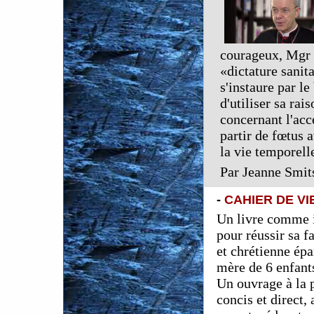
courageux, Mgr S
«dictature sanit
s'instaure par 
d'utiliser sa rai
concernant l'acc
partir de fœtus a
la vie temporell
Par Jeanne Smit
-
CAHIER DE VI
Un livre comme il
pour réussir sa f
et chrétienne épa
mère de 6 enfant
Un ouvrage à la 
concis et direct,