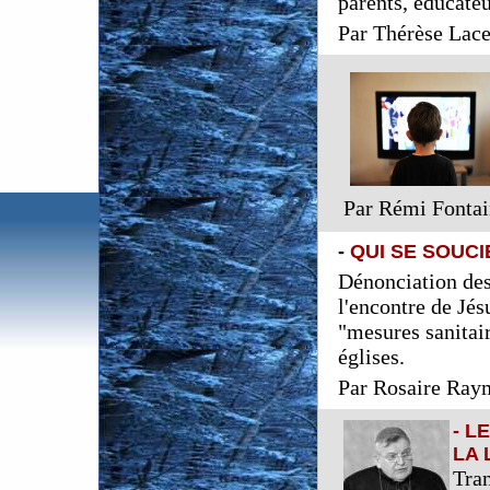
parents, éducateur
Par Thérèse Lac
Par Rémi Fonta
-
QUI SE SOUCI
Dénonciation des
l'encontre de Jés
"mesures sanitair
églises.
Par Rosaire Ra
- L
LA 
Tran