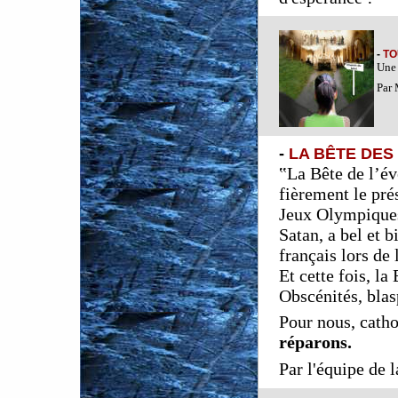
-
TO
Une 
Par 
-
LA BÊTE DES 
‟La Bête de l’évé
fièrement le pré
Jeux Olympiques 
Satan, a bel et b
français lors de 
Et cette fois, la
Obscénités, blas
Pour nous, catho
réparons.
Par l'équipe de 