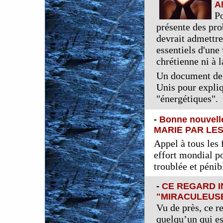
A
Po
présente des pro
devrait admettre
essentiels d'une
chrétienne ni à l
Un document de 
Unis pour expliqu
"énergétiques".
-
Bonne nouvell
MARIE PAR LES
Appel à tous les 
effort mondial p
troublée et pénib
-
CE REGARD I
"MIRACULEUSE
Vu de près, ce r
quelqu’un qui es