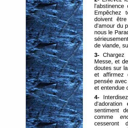
l'abstinence
Empêchez to
doivent être
d'amour du pr
nous le Parad
sérieusement
de viande, su
3-
Chargez 
Messe, et de
doutes sur la
et affirmez 
pensée avec l
et entendue
4-
Interdise
d'adoration
sentiment d
comme
en
cesseront 