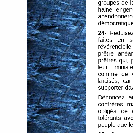
groupes de l
haine engen
abandonne
démocratique.
24-
Réduisez
faites en s
révérenciell
prêtre anéan
prêtres qui,
leur minist
comme de vé
laïcisés, ca
supporter da
Dénoncez a
confrères m
obligés de 
tolérants av
peuple que le