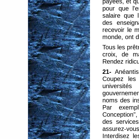
payées, et que
pour que l'e
salaire que 
des enseign
recevoir le 
monde, ont d
Tous les prêt
croix, de m
Rendez ridicu
21-
Anéantis
Coupez les 
université
gouvernement
noms des ins
Par exempl
Conception", 
des service
assurez-vous
Interdisez l