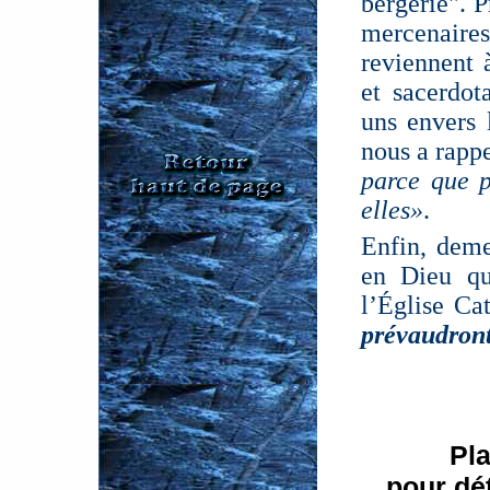
bergerie". P
mercenaire
reviennent 
et sacerdot
uns envers 
nous a rapp
parce que p
elles»
.
Enfin, deme
en Dieu qu
l’Église Ca
prévaudront
Pl
pour dét