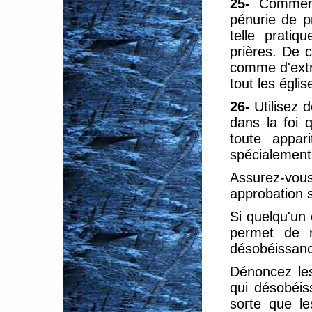
25-
Commen
pénurie de p
telle pratiq
prières. De 
comme d'extr
tout les églis
26-
Utilisez 
dans la foi 
toute appar
spécialement 
Assurez-vous
approbation s
Si quelqu'un 
permet de ré
désobéissance
Dénoncez le
qui désobéis
sorte que le