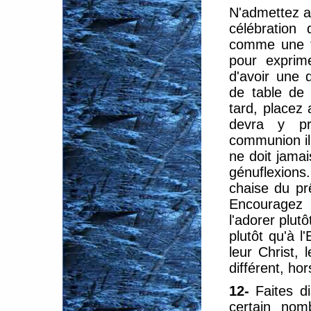
N'admettez au
célébration
comme une ta
pour exprim
d'avoir une 
de table de 
tard, placez
devra y pr
communion il
ne doit jama
génuflexions.
chaise du pr
Encouragez 
l'adorer plutô
plutôt qu'à l
leur Christ, 
différent, hor
12-
Faites d
certain nom