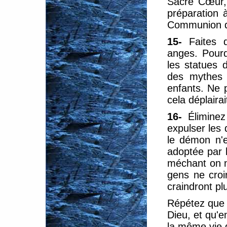
Sacré Cœur, 
préparation 
Communion de
15-
Faites 
anges. Pourq
les statues 
des mythes e
enfants. Ne 
cela déplaira
16-
Élimine
expulser les
le démon n'e
adoptée par 
méchant on n
gens ne croir
craindront pl
Répétez que l
Dieu, et qu'en
la même vie q