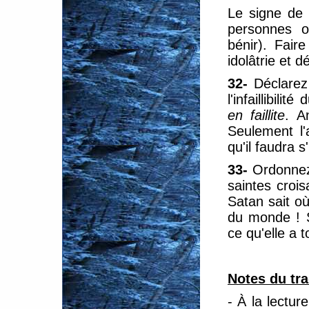
Le signe de l
personnes o
bénir). Fair
idolâtrie et 
32-
Déclarez
l'infaillibil
en faillite
. A
Seulement l'
qu'il faudra 
33-
Ordonnez
saintes crois
Satan sait où
du monde ! S
ce qu'elle a t
Notes du tr
- À la lectur