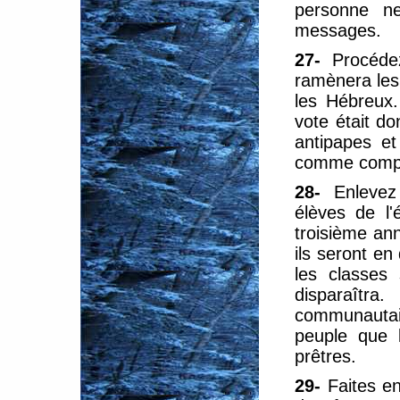
personne n
messages.
27-
Procédez
ramènera les
les Hébreux.
vote était d
antipapes et
comme compro
28-
Enleve
élèves de l'
troisième ann
ils seront en
les classes 
disparaîtra
communautair
peuple que 
prêtres.
29-
Faites e