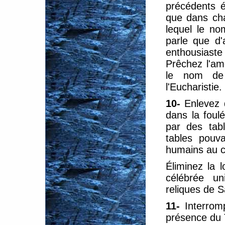
précédents é
que dans cha
lequel le no
parle que d
enthousiaste
Prêchez l'am
le nom de 
l'Eucharistie.
10-
Enlevez 
dans la foul
par des tab
tables pouva
humains au c
Éliminez la 
célébrée u
reliques de S
11-
Interrom
présence du 