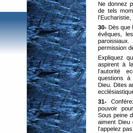
Ne donnez p
de tels mome
l'Eucharistie,
30-
Dès que l
évêques, les
paroissiaux.
permission de
Expliquez qu
aspirent à l
l'autorité 
questions à
Dieu. Dites a
ecclésiastiqu
31-
Confér
pouvoir pour
Sous peine d
aiment Dieu 
l'appelez pas