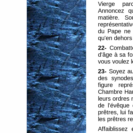
Vierge par
Annoncez qu
matière. So
représentati
du Pape ne s
qu'en dehors 
22-
Combatte
d'âge à sa f
vous voulez l
23-
Soyez au
des synodes
figure repr
Chambre Hau
leurs ordres 
de l'évêque 
prêtres, lui 
les prêtres re
Affaiblissez