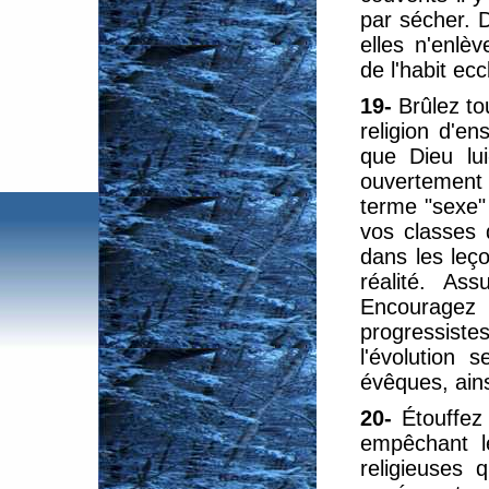
par sécher. D
elles n'enlè
de l'habit ec
19-
Brûlez to
religion d'e
que Dieu lui
ouvertement 
terme "sexe"
vos classes 
dans les leç
réalité. As
Encouragez 
progressistes
l'évolution s
évêques, ains
20-
Étouffez
empêchant le
religieuses 