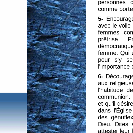
personnes d'
comme porteu
5-
Encourag
avec le voile
femmes com
prêtrise.
démocratique
femme. Qui en
pour s'y se
l'importance 
6-
Décourage
aux religieu
l'habitude d
communion. D
et qu'il désir
dans l'Églis
des génuflex
Dieu. Dites 
attester leur