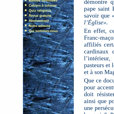
démontre q
pape saint P
savoir que
l’Église».
En effet, c
Franc-maçon
affiliés ce
cardinaux
l’intérieu
pasteurs et 
et à son Mag
Que ce docu
pour accent
doit résist
ainsi que po
une persécut