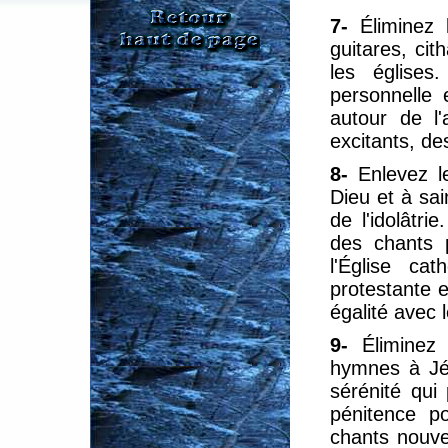
7-
Éliminez 
guitares, cit
les églises
personnelle 
autour de l'
excitants, de
8-
Enlevez l
Dieu et à sa
de l'idolâtri
des chants p
l'Église ca
protestante e
égalité avec 
9-
Éliminez
hymnes à Jés
sérénité qui
pénitence po
chants nouve