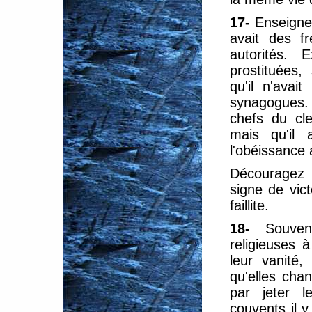
17-
Enseigne
avait des fr
autorités. 
prostituées,
qu'il n'avai
synagogues. D
chefs du cle
mais qu'il 
l'obéissance 
Découragez l
signe de vic
faillite.
18-
Souve
religieuses 
leur vanité,
qu'elles chan
par jeter l
couvents il y