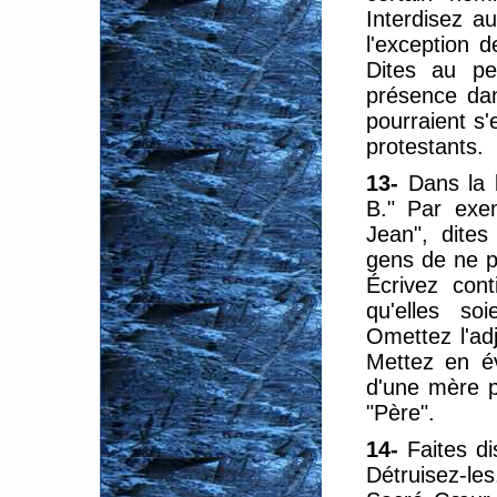
Interdisez a
l'exception 
Dites au pe
présence dan
pourraient s'
protestants.
13-
Dans la l
B." Par exe
Jean", dites
gens de ne pl
Écrivez cont
qu'elles so
Omettez l'adj
Mettez en é
d'une mère p
"Père".
14-
Faites di
Détruisez-le