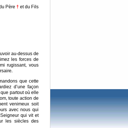
 du Père
†
et du Fils
ouvoir au-dessus de
rimez les forces de
mi rugissant, vous
saire.
emandons que cette
ardiez d’une façon
 que partout où elle
om, toute action de
rpent venimeux soit
jours avec nous qui
Seigneur qui vit et
ur les siècles des