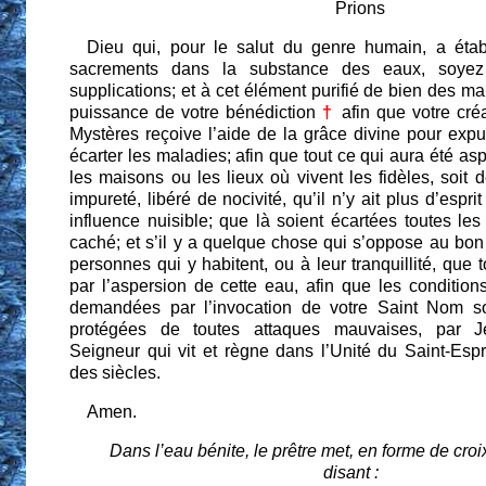
Prions
Dieu qui, pour le salut du genre humain, a étab
sacrements dans la substance des eaux, soyez
supplications; et à cet élément purifié de bien des ma
puissance de votre bénédiction
†
afin que votre cré
Mystères reçoive l’aide de la grâce divine pour exp
écarter les maladies; afin que tout ce qui aura été as
les maisons ou les lieux où vivent les fidèles, soit 
impureté, libéré de nocivité, qu’il n’y ait plus d’espr
influence nuisible; que là soient écartées toutes le
caché; et s’il y a quelque chose qui s’oppose au bo
personnes qui y habitent, ou à leur tranquillité, que t
par l’aspersion de cette eau, afin que les condition
demandées par l’invocation de votre Saint Nom so
protégées de toutes attaques mauvaises, par Jé
Seigneur qui vit et règne dans l’Unité du Saint-Espri
des siècles.
Amen.
Dans l’eau bénite, le prêtre met, en forme de croix
disant :