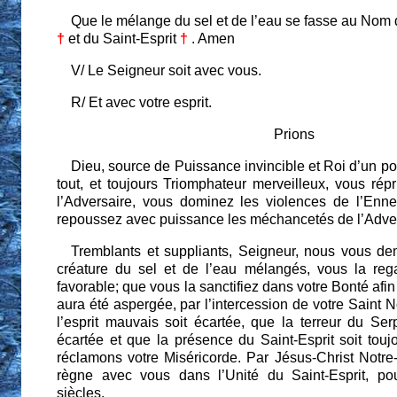
Que le mélange du sel et de l’eau se fasse au Nom
†
et du Saint-Esprit
†
. Amen
V/ Le Seigneur soit avec vous.
R/ Et avec votre esprit.
Prions
Dieu, source de Puissance invincible et Roi d’un p
tout, et toujours Triomphateur merveilleux, vous rép
l’Adversaire, vous dominez les violences de l’Enne
repoussez avec puissance les méchancetés de l’Adver
Tremblants et suppliants, Seigneur, nous vous d
créature du sel et de l’eau mélangés, vous la reg
favorable; que vous la sanctifiez dans votre Bonté afin
aura été aspergée, par l’intercession de votre Saint N
l’esprit mauvais soit écartée, que la terreur du Se
écartée et que la présence du Saint-Esprit soit tou
réclamons votre Miséricorde. Par Jésus-Christ Notre-
règne avec vous dans l’Unité du Saint-Esprit, po
siècles.