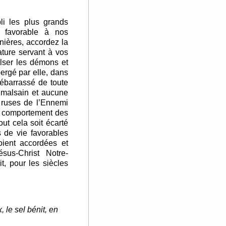
li les plus grands
 favorable à nos
nières, accordez la
ature servant à vos
ulser les démons et
pergé par elle, dans
débarrassé de toute
it malsain et aucune
s ruses de l’Ennemi
n comportement des
out cela soit écarté
s de vie favorables
ient accordées et
sus-Christ Notre-
t, pour les siècles
, le sel bénit, en