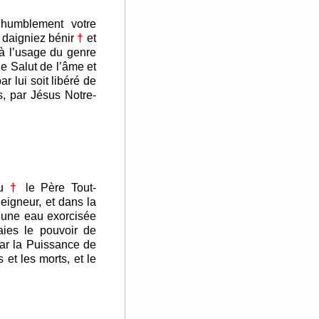
 humblement votre
 daigniez bénir
†
et
 à l’usage du genre
le Salut de l’âme et
r lui soit libéré de
s, par Jésus Notre-
eu
†
le Père Tout-
Seigneur, et dans la
 une eau exorcisée
aies le pouvoir de
par la Puissance de
 et les morts, et le