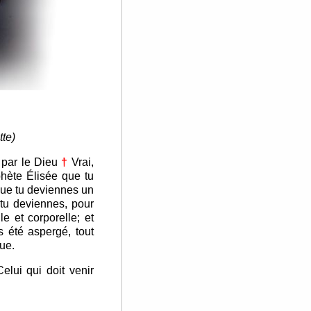
tte)
 par le Dieu
†
Vrai,
hète Élisée que tu
 que tu deviennes un
 tu deviennes, pour
e et corporelle; et
s été aspergé, tout
ue.
lui qui doit venir