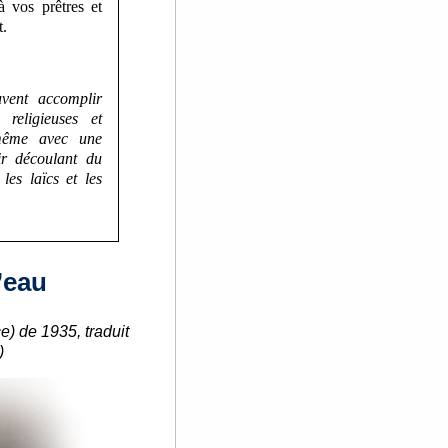
à vos prêtres et
t.
uvent accomplir
 religieuses et
 même avec une
oir découlant du
les laïcs et les
’eau
) de 1935, traduit
)