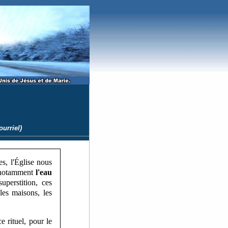
urriel)
s, l'Église nous
, notamment
l'eau
uperstition, ces
les maisons, les
 rituel, pour le