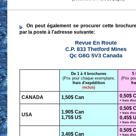
On peut également se procurer cette brochure
par la poste à l'adresse suivante:
Revue En Route
C.P. 833 Thetford Mines
Qc G6G 5V3 Canada
De 1 à 4 brochures
5 
(Prix pour chaque exemplaire,
(Prix po
frais d'expédition
fr
inclus
)
0,50$ 
CANADA
1,50$ Can
+ frais d'e
0,50$ 
1,90$ Can
+ frais d'e
USA
1,75$ US
0,45$ 
+ frais d'e
0,50$ 
3,40$ Can
+ frais d'e