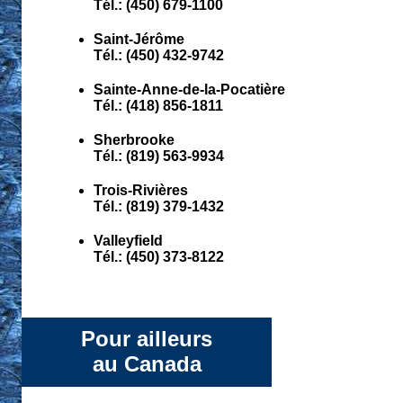
Tél.: (450) 679-1100
Saint-Jérôme
Tél.: (450) 432-9742
Sainte-Anne-de-la-Pocatière
Tél.: (418) 856-1811
Sherbrooke
Tél.: (819) 563-9934
Trois-Rivières
Tél.: (819) 379-1432
Valleyfield
Tél.: (450) 373-8122
Pour ailleurs
au Canada