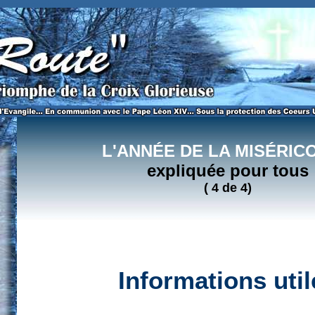
s évêques catholiques du Canada, liens utiles pour l'Année de la Miséricorde / 4 de 4.
L'ANNÉE DE LA MISÉRIC
expliquée pour tous
( 4 de 4)
Informations util