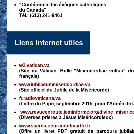
"Conférence des évêques catholiques
du Canada"
Tél.: (613) 241-9461
Liens Internet utiles
w2.vatican.va
(Site du Vatican. Bulle "Misericordiae vultus" d
français)
www.iubilaeummisericordiae.va
(Site officiel du Jubilé de la Miséricorde)
fr.radiovaticana.va
(Lettre du Pape, septembre 2015, pour l'Année de l
www.revueenroute.jeminforme.org/divine_miseric
(Diverses prières à Jésus Miséricordieux)
www.sacre-coeur-montmartre.fr
(Offre un livret PDF gratuit de parcours jubila