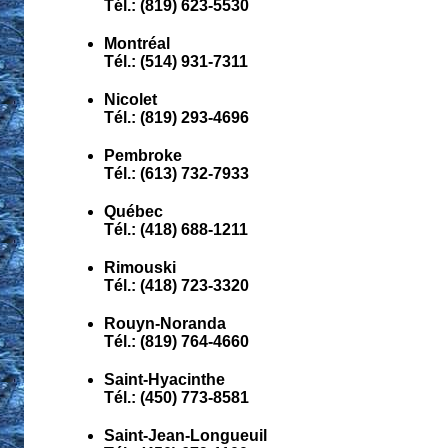
Tél.: (819) 623-5530
Montréal
Tél.: (514) 931-7311
Nicolet
Tél.: (819) 293-4696
Pembroke
Tél.: (613) 732-7933
Québec
Tél.: (418) 688-1211
Rimouski
Tél.: (418) 723-3320
Rouyn-Noranda
Tél.: (819) 764-4660
Saint-Hyacinthe
Tél.: (450) 773-8581
Saint-Jean-Longueuil