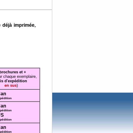
 déjà imprimée,
brochures et +
ur chaque exemplaire,
ais d'expédition
en sus
)
Can
xpédition
Can
xpédition
US
xpédition
Can
xpédition