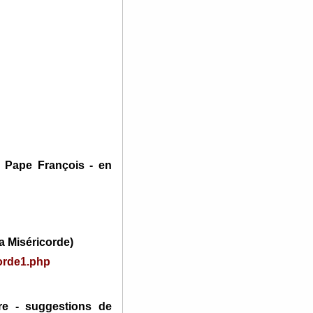
u Pape François - en
a Miséricorde)
orde1.php
ire - suggestions de