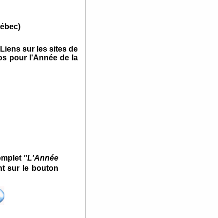
uébec)
iens sur les sites de
s pour l'Année de la
omplet
"L'Année
t sur le bouton