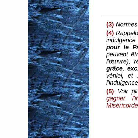
_________
(3)
Normes 
(4)
Rappelon
indulgence
pour le P
peuvent êt
l'œuvre), r
grâce
,
exc
véniel, et
l'indulgence
(5)
Voir p
gagner l'
Miséricorde