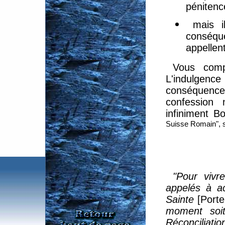
pénitenc
mais i
conséqu
appellen
Vous comp
L'indulgenc
conséquenc
confession 
infiniment B
Suisse Romain", s
"Pour vivre
appelés à ac
Sainte
[Porte
moment soit
Réconciliati