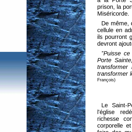
à la Porte S
prison, la po
Miséricorde.
De même, ch
cellule en ad
ils pourront 
devront ajout
‟Puisse ce 
Porte Sainte
transformer
transformer l
François)
Le Saint-
l'église re
richesse co
corporelle e