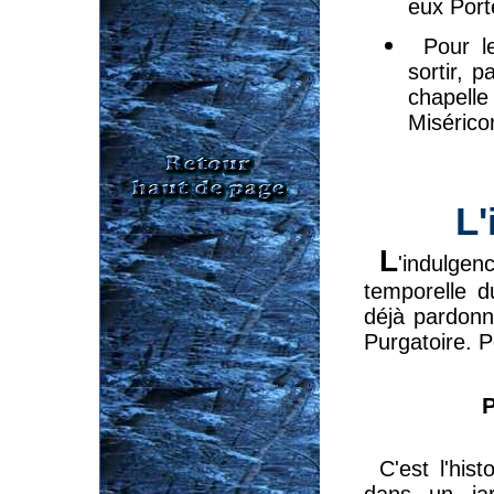
eux Port
Pour l
sortir, p
chapell
Misérico
L'
L
'indulgen
temporelle 
déjà pardonn
Purgatoire. P
C'est l'his