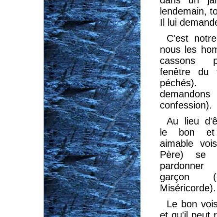
dans un jar
lendemain, to
Il lui demand
C'est notre
nous les ho
cassons p
fenêtre du 
péchés
demandons 
confession).
Au lieu d'ê
le bon et 
aimable vois
Père) se r
pardonner
garçon (
Miséricorde).
Le bon voisi
et qu'il peut