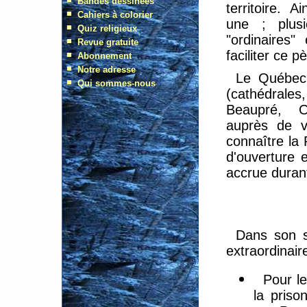
territoire. 
une ; plusi
"ordinaires
faciliter ce 
Le Québec 
(cathédral
Beaupré, Or
auprès de v
connaître la 
d'ouverture e
accrue durant 
Dans son so
extraordinair
Pour le
la priso