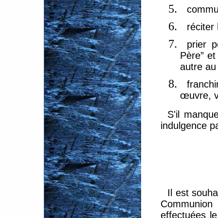
commun
réciter
prier 
Père” et
autre au 
franch
œuvre, v
S'il manque
indulgence pa
Il est souha
Communion et
effectuées l