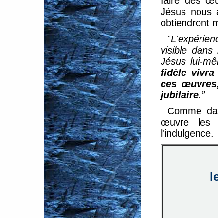
faire des œ
Jésus nous a
obtiendront m
‟L'expérie
visible dan
Jésus lui-m
fidèle vivr
ces œuvres,
jubilaire
.”
Comme dans
œuvre les c
l'indulgence.
l