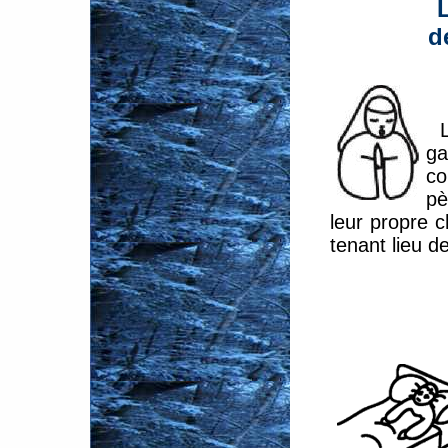
d
ga
co
pè
leur propre c
tenant lieu d