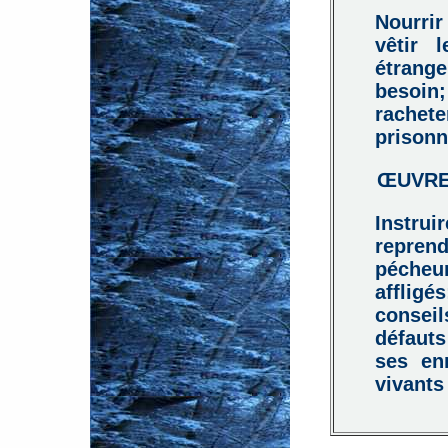
Nourrir
vêtir 
étrange
besoin
rache
prisonn
ŒUVRES
Instru
repren
péche
afflig
conse
défauts
ses en
vivants