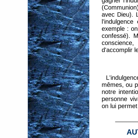
gagner l'indu
(Communion),
avec Dieu). 
l'indulgence
exemple : on
confessé). M
conscience, 
d'accomplir 
L'indulgen
mêmes, ou po
notre intent
personne viva
on lui permet
______
AU