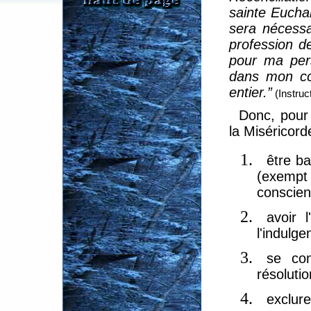
sainte Euchar
sera nécessa
profession d
pour ma pers
dans mon cœ
entier.”
(Instruc
Donc, pour 
la Miséricorde
être b
(exempt
conscie
avoir 
l'indulge
se con
résoluti
exclure