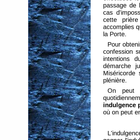
passage de l
cas d'imposs
cette prièr
accomplies q
la Porte.
Pour obteni
confession s
intentions 
démarche ju
Miséricorde
plénière.
On peut g
quotidiennem
indulgence p
où on peut e
L'indulgen