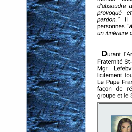
d'absoudre d
provoqué e
pardon."
Il 
personnes
"
un itinéraire
D
urant l'
Fraternité S
Mgr Lefebv
licitement t
Le Pape Fran
façon de ré
groupe et le 