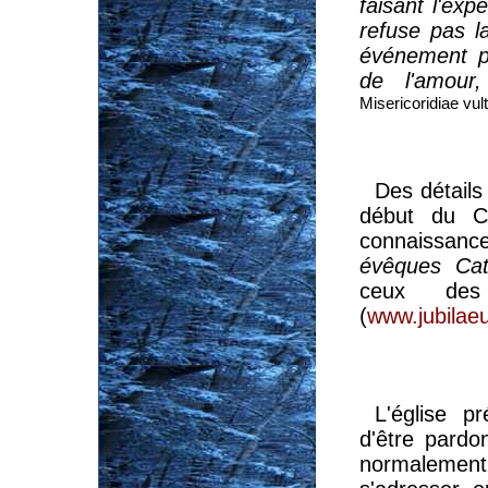
faisant l'ex
refuse pas la
événement pl
de l'amour,
Misericoridiae vul
Des détails
début du C
connaissanc
évêques Cat
ceux des
(
www.jubilae
L'église p
d'être pardo
normalement