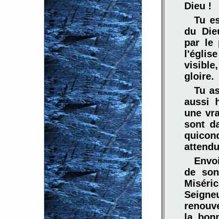
Dieu !
Tu es
du Die
par le 
l'égli
visible
gloire.
Tu as
aussi h
une vra
sont da
quicon
attendu
Envo
de son
Miséri
Seigne
renouv
la bon