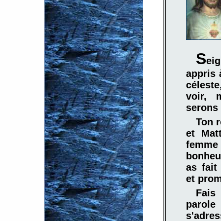
S
ei
appris 
céleste
voir, 
serons
Ton r
et Matt
femme a
bonheur
as fait
et prom
Fais
parol
s'adres