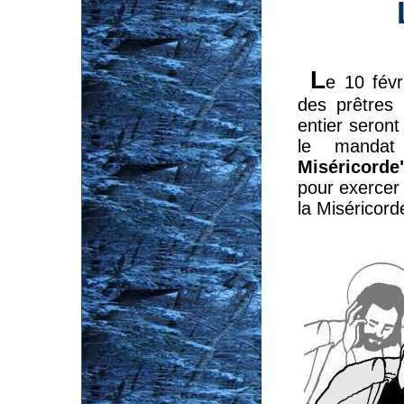
L
e 10 févr
des prêtres
entier seron
le manda
Miséricorde
pour exercer 
la Miséricord