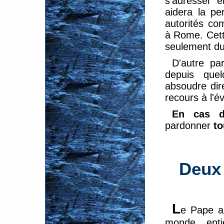
s'adresser e
aidera la p
autorités com
à Rome. Cett
seulement dur
D'autre pa
depuis quel
absoudre dir
recours à l'é
En cas d
pardonner
to
Deux 
L
e Pape a
monde ent