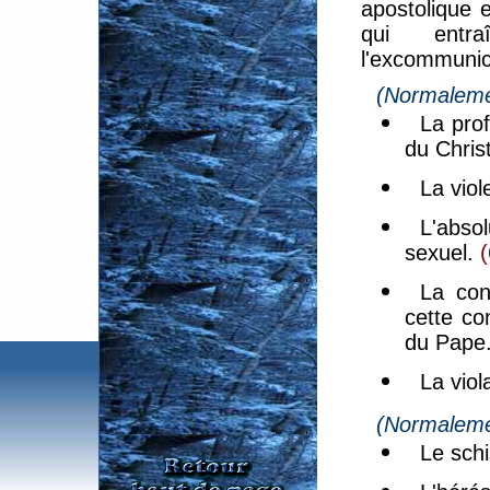
apostolique e
qui entra
l'excommunic
(Normaleme
La pro
du Christ
La viol
L'abso
sexuel.
(
La con
cette co
du Pape
La viol
(Normaleme
Le sch