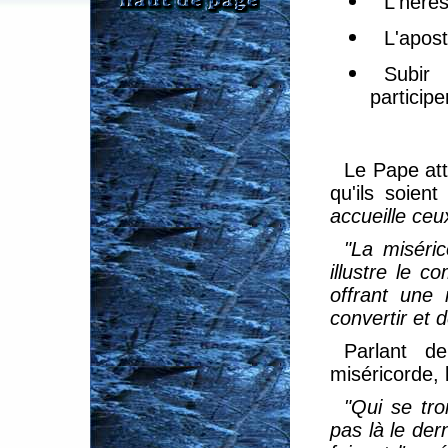
L'hérés
L'apost
Subir
participe
Le Pape att
qu'ils soient
"
accueille ceu
"La miséric
illustre le 
offrant une 
convertir et d
Parlant d
miséricorde, 
"Qui se tr
pas là le der