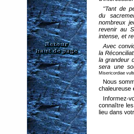
"Tant de p
du sacremen
nombreux jeu
revenir au 
intense, et r
Avec convic
la Réconcilia
la grandeur 
sera une sou
Misericordiae vult
Nous sommes
chaleureuse e
Informez-vo
connaître les
lieu dans vot