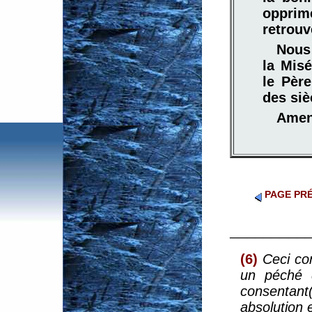
opprimé
retrouv
Nous
la Misé
le Père
des siè
Amen
PAGE PR
_________
(6)
Ceci con
un péché d
consentant(
absolution e