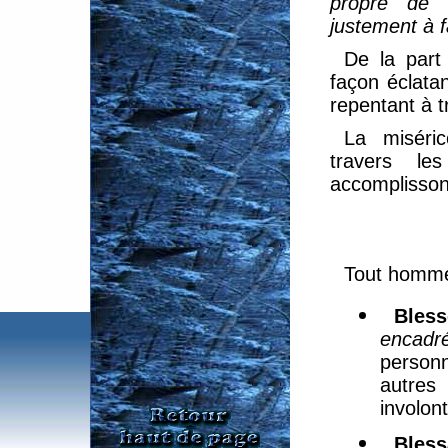
propre de D
justement à f
De la part
façon éclata
repentant à t
La miséri
travers l
accomplisson
Tout homme
Bles
encadré
person
autre
involon
Bless