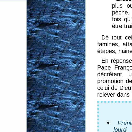
plus o
pèche.
fois qu
être tra
De tout cel
famines, att
étapes, haine
En réponse
Pape Franço
décrétant 
promotion de
celui de Die
relever dans 
Pren
lourd