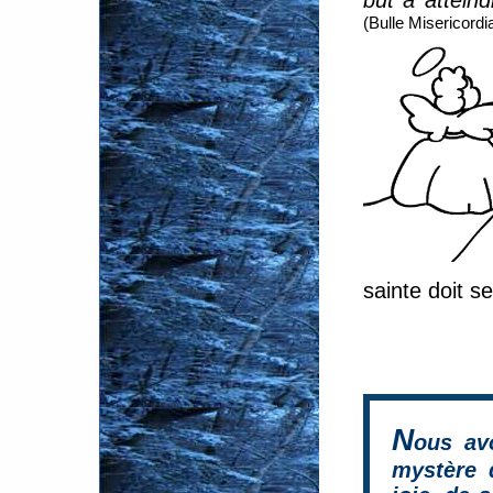
but à attein
(Bulle Misericordi
sainte doit s
N
ous av
mystère 