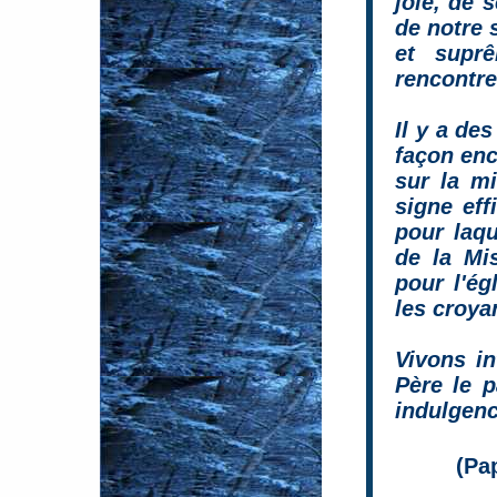
joie, de s
de notre s
et supr
rencontre.
Il y a d
façon enc
sur la mi
signe eff
pour laqu
de la Mi
pour l'ég
les croyan
Vivons i
Père le 
indulgenc
(Pa