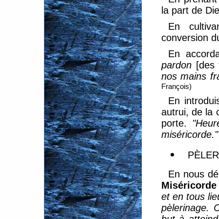
la part de Di
En cultiv
conversion d
En accorda
pardon
[des 
nos mains fr
François)
En introdui
autrui, de la
porte.
"Heure
miséricorde."
PÈLER
En nous dé
Miséricorde
et en tous li
pèlerinage. 