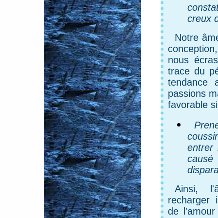
consta
creux d
Notre âme
conception,
nous écras
trace du p
tendance 
passions ma
favorable si
Pre
coussi
entrer 
caus
dispara
Ainsi, 
recharger 
de l'amour