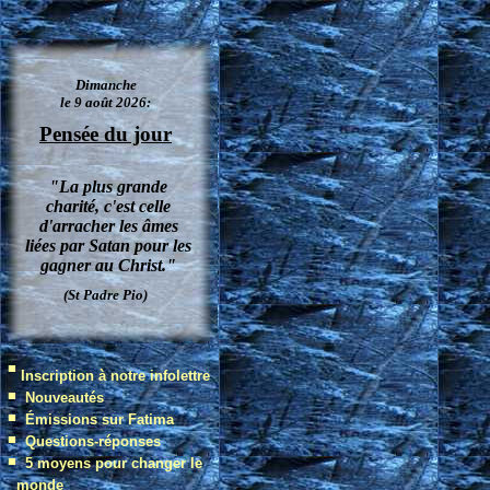
Dimanche
le 9 août 2026:
Pensée du jour
"La plus grande
charité, c'est celle
d'arracher les âmes
liées par Satan pour les
gagner au Christ."
(St Padre Pio)
■
Inscription à notre infolettre
■
Nouveautés
■
Émissions sur Fatima
■
Questions-réponses
■
5 moyens pour changer le
monde