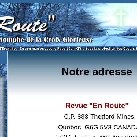
n Route"?
Notre adresse
Revue "En Route"
C.P. 833 Thetford Mines
Québec G6G 5V3 CANAD