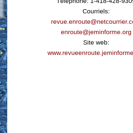
Téléphone: 1-418-428-930
Courriels:
revue.enroute@netcourrier.
enroute@jeminforme.org
Site web:
www.revueenroute.jeminforme