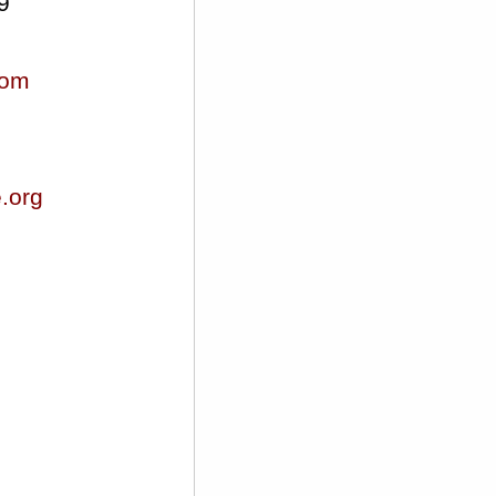
9
com
.org