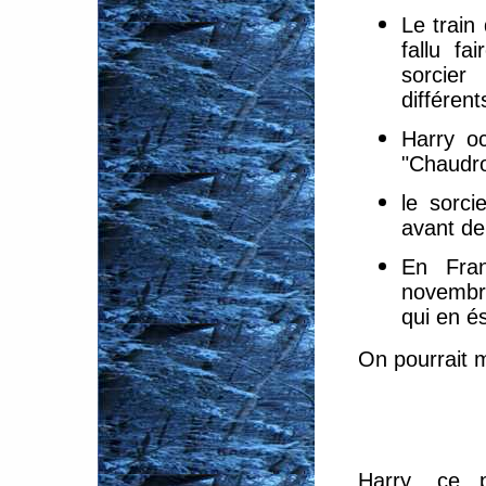
Le train
fallu f
sorcier 
différent
Harry o
"Chaudr
le sorci
avant de
En Fra
novembr
qui en és
On pourrait m
Harry, ce p