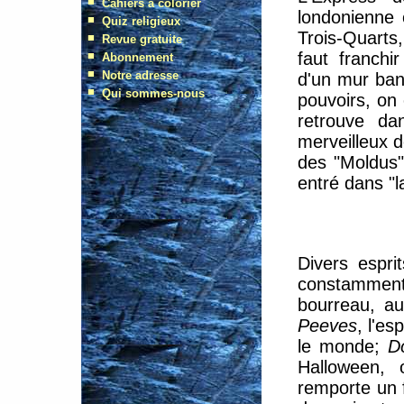
londonienne 
Trois-Quarts
faut franchi
d'un mur ban
pouvoirs, on
retrouve d
merveilleux d
des "Moldus":
entré dans "la
Divers espri
constammen
bourreau, au
Peeves
, l'es
le monde;
D
Halloween, 
remporte un 