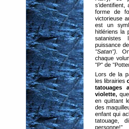
s'identifient,
forme de fo
victorieuse 
est un symb
hitlériens la
satanistes 
puissance de
"Satan").
On 
chaque volum
"P" de "Potte
Lors de la p
les librairies
tatouages 
violette,
que 
en quittant 
des maquilleu
enfant qui ac
tatouage, d
personne!"