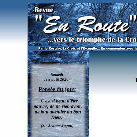
Harry Potter inculque occultisme et sorcellerie réelle, drogue, voyage astral, signe de la Bê