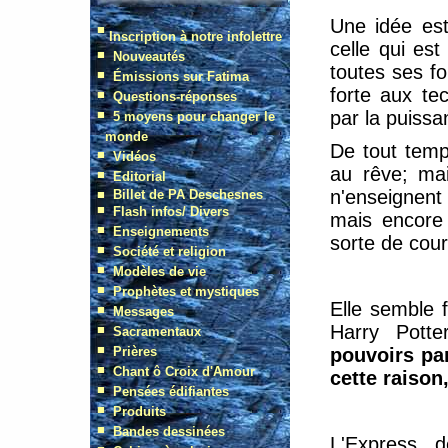
Une idée est
celle qui es
toutes ses fo
forte aux te
par la puiss
De tout temps
au rêve; mai
n'enseignent
mais encore 
sorte de cour
Elle semble f
Harry Pott
pouvoirs par
cette raison,
L'Express 