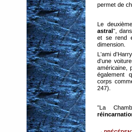
permet de cha
Le deuxième
astral
", dans
et se rend 
dimension.
L'ami d'Harr
d'une voitur
américaine, p
également q
corps comme 
247).
"La Chamb
réincarnatio