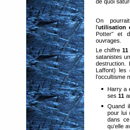
de quoi satur
On pourrai
l'
utilisatio
Potter" et 
ouvrages.
Le chiffre
11
satanistes une
destruction.
Laffont) les
l'occultisme n
Harry a 
ses
11
a
Quand il
pour lui 
dans ce 
qu'elle a