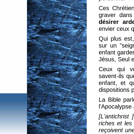
Ces Chrétien
graver dans
désirer ar
envier ceux q
Qui plus est
sur un "seig
enfant garder
Jésus, Seul 
Ceux qui vo
savent-ils q
enfant, et q
dispositions
La Bible par
l'Apocalypse 
[L'antichrist
riches et le
reçoivent une