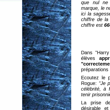
que nul ne 
marque, le n
ici la sagess
chiffre de l
chiffre est
66
Dans "Harry 
élèves
appr
"correcteme
préparations 
Ecoutez le p
Rogue:
"Je 
célébrité, à
tenir prisonni
La prise d
désirable et