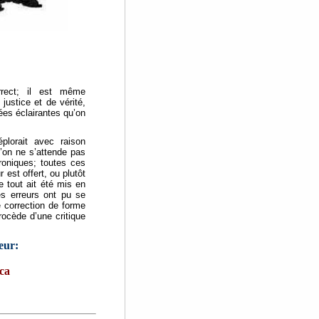
rrect; il est même
ustice et de vérité,
ées éclairantes qu’on
plorait avec raison
’on ne s’attende pas
roniques; toutes ces
est offert, ou plutôt
e tout ait été mis en
es erreurs ont pu se
e correction de forme
rocède d’une critique
eur:
ca