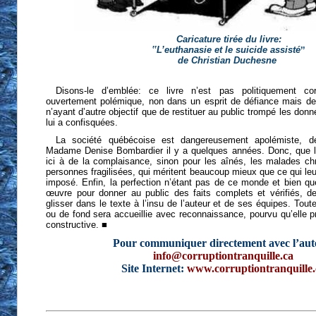
Caricature tirée du livre:
‟L’euthanasie et le suicide assistéˮ
de Christian Duchesne
.
Disons-le d’emblée: ce livre n’est pas politiquement co
ouvertement polémique, non dans un esprit de défiance mais de j
n’ayant d’autre objectif que de restituer au public trompé les donn
lui a confisquées.
La société québécoise est dangereusement apolémiste, dé
Madame Denise Bombardier il y a quelques années. Donc, que l
ici à de la complaisance, sinon pour les aînés, les malades ch
personnes fragilisées, qui méritent beaucoup mieux que ce qui leur 
imposé. Enfin, la perfection n’étant pas de ce monde et bien qu
œuvre pour donner au public des faits complets et vérifiés, d
glisser dans le texte à l’insu de l’auteur et de ses équipes. Tout
ou de fond sera accueillie avec reconnaissance, pourvu qu’elle p
constructive. ■
Pour communiquer directement avec l’aut
info@corruptiontranquille.ca
Site Internet:
www.corruptiontranquille.