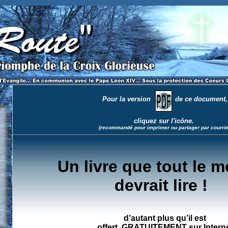
ce que les médias vous cachent au sujet de l'euthanasie et du suicide assisté.
Pour la version
de ce document,
cliquez sur l'icône.
(recommandé pour imprimer ou partager par courrie
Un livre que tout le 
devrait lire !
d’autant plus qu’il est
offert GRATUITEMENT sur Intern