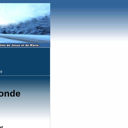
l)
monde
et