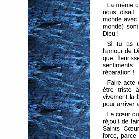
La même ch
nous disait
monde avec D
monde) sont 
Dieu !
Si tu as u
l’amour de Di
que fleuris
sentiments
réparation !
Faire acte 
être triste
vivement la 
pour arriver 
Le cœur qui
réjouit de fa
Saints Cœur
force, parce 