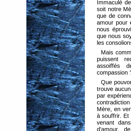
Immaculé de 
soit notre M
que de connaî
amour pour 
nous éprouvi
que nous soy
les consolion
Mais comme
puissent re
assoiffés 
compassion 
Que pouvon
trouve aucune
par expérien
contradiction
Mère, en ven
à souffrir. Et
venant dans
d’amour, de