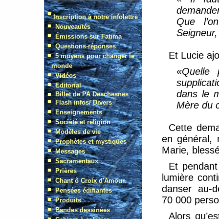
demanden
Que l’on
Seigneur, 
Et Lucie aj
«Quelle 
supplicat
dans le m
Mère du c
Cette dema
en général,
Marie, blessé
Et pendant 
lumière conti
danser au-d
70 000 pers
Alors qu’e