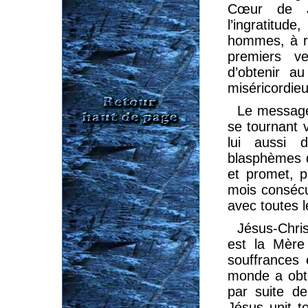
Cœur de J
l’ingratitud
hommes, à ré
premiers ve
d’obtenir a
miséricordieu
Le message
se tournant 
lui aussi d
blasphèmes 
et promet, 
mois consécut
avec toutes l
Jésus-Chris
est la Mère
souffrances 
monde a obte
par suite d
Jésus unit t