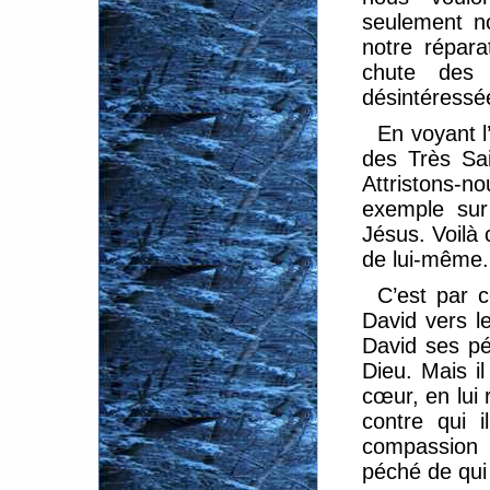
seulement n
notre répara
chute des 
désintéressé
En voyant l
des Très Sai
Attristons-n
exemple sur 
Jésus. Voilà
de lui-même.
C’est par 
David vers l
David ses pé
Dieu. Mais i
cœur, en lui 
contre qui 
compassion s
péché de qui