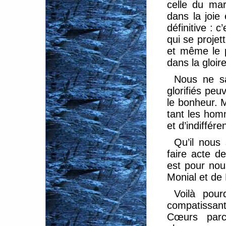
celle du mar
dans la joie 
définitive : c
qui se projet
et même le 
dans la gloire
Nous ne s
glorifiés peu
le bonheur. 
tant les hom
et d’indiffére
Qu’il nous
faire acte d
est pour nou
Monial et de
Voilà pou
compatissan
Cœurs parc