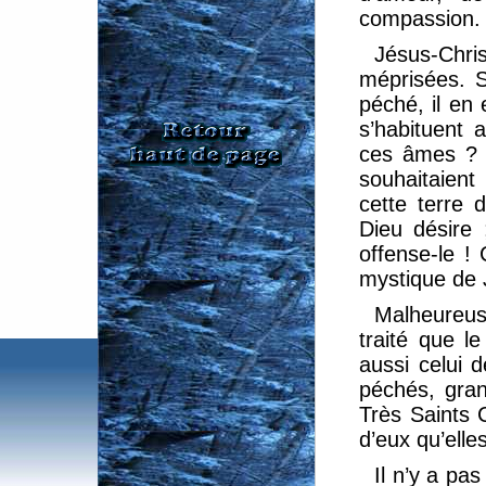
compassion.
Jésus-Chri
méprisées. S
péché, il en 
s’habituent 
ces âmes ? 
souhaitaient
cette terre 
Dieu désire
offense-le !
mystique de J
Malheureus
traité que l
aussi celui 
péchés, gra
Très Saints 
d’eux qu’elle
Il n’y a pa