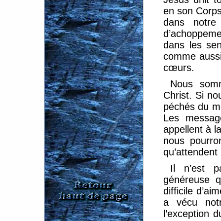
en son Corps 
dans notre 
d’achoppemen
dans les se
comme aussi
cœurs.
Nous som
Christ. Si n
péchés du mo
Les message
appellent à l
nous pourron
qu’attendent
Il n’est 
généreuse q
difficile d’a
a vécu not
l’exception d