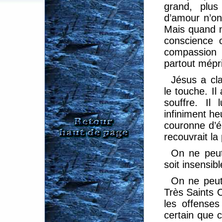
grand, plus
d’amour n’on
Mais quand n
conscience c
compassion 
partout mépr
Jésus a cl
le touche. Il
souffre. Il
infiniment h
couronne d’ép
recouvrait la 
On ne peut
soit insensibl
On ne peut 
Très Saints 
les offenses
certain que 