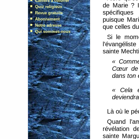
de Marie ? I
spécifiques
puisque Mari
que celles d
Si le mome
l’évangélist
sainte Mechti
« Comment
Cœur de 
dans ton 
« Cela é
deviendra
Là où le pé
Quand l’amo
révélation 
sainte Margu