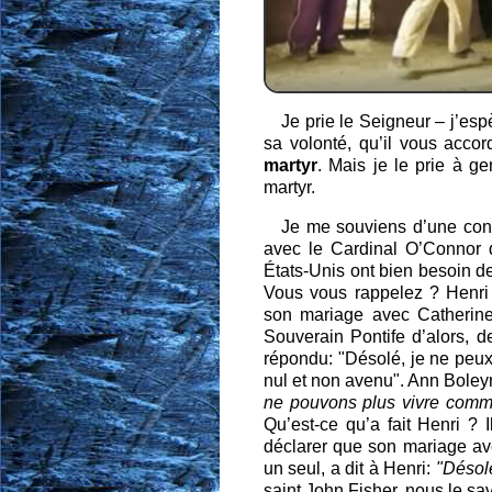
Je prie le Seigneur – j’esp
sa volonté, qu’il vous accor
martyr
. Mais je le prie à g
martyr.
Je me souviens d’une conv
avec le Cardinal O’Connor d
États-Unis ont bien besoin d
Vous vous rappelez ? Henri V
son mariage avec Catherine
Souverain Pontife d’alors, d
répondu: "Désolé, je ne peux
nul et non avenu". Ann Boleyn,
ne pouvons plus vivre comm
Qu’est-ce qu’a fait Henri ?
déclarer que son mariage ave
un seul, a dit à Henri:
"Désol
saint John Fisher, nous le sa