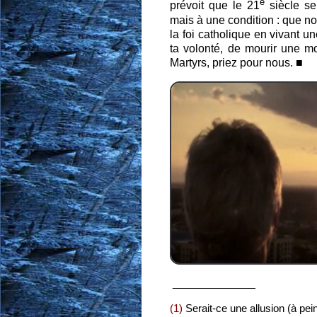
e
prévoit que le 21
siècle ser
mais à une condition : que no
la foi catholique en vivant un
ta volonté, de mourir une mo
Martyrs, priez pour nous. ■
_____________
(1)
Serait-ce une allusion (à pei