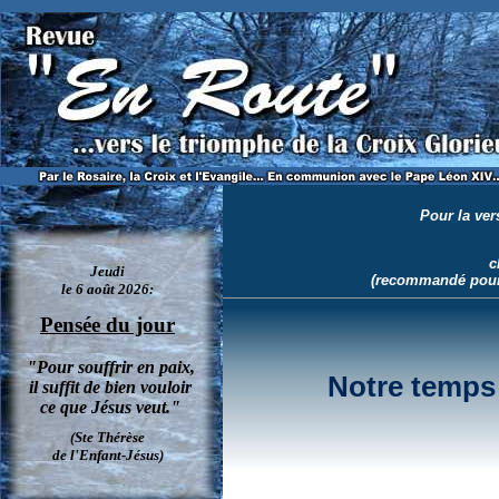
Nous devons nous préparer au martyre: le quotidien et peut-être même celui du sang.
Pour la ve
c
(recommandé pour 
Notre temps 