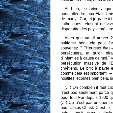
Eh bien, le martyre auque
nous attendre, aux États-U
de martyr. Car, et je parle ic
catholiques refusent de viv
disparaîtra des pays chrétiens
Alors que va-t-il arriver
huitième béatitude peut êt
souvenez ? "Heureux êtes-v
persécutera, et qu'on dir
d'infamies à cause de moi." Vo
persécution massive de l’
chrétiens. Le prix à payer e
comme cela est important ! –
hostiles, écoutez bien cela, 
(…) Oh combien il faut cr
n’est pas seulement parce q
pour leur Foi depuis 1900 qu
(…) Ce n’est pas uniquement
pour Jésus-Christ. C’est le 
notre christianisme catho