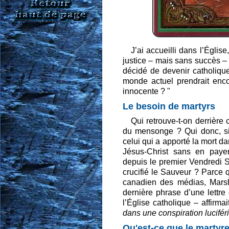
J’ai accueilli dans l’Églis
justice – mais sans succès 
décidé de devenir catholique
monde actuel prendrait enc
innocente ? "
Le besoin de martyrs
Qui retrouve-t-on derrière 
du mensonge ? Qui donc, si
celui qui a apporté la mort d
Jésus-Christ sans en payer 
depuis le premier Vendredi S
crucifié le Sauveur ? Parce q
canadien des médias, Marsh
dernière phrase d’une lettre
l’Église catholique – affirma
dans une conspiration luciféri
Qu'est-ce que le martyre