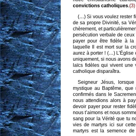
convictions catholiques
.
(3)
(…) Si vous voulez rester 
de sa propre Divinité, sa Vér
chèrement, et particulièremen
persécution verbale de ceux 
payer pour être fidèle à la
laquelle Il est mort sur la c
aurez à porter ! (…) L’Église
uniquement, si nous avons de
laïcs fidèles qui vivent une 
catholique disparaîtra.
Seigneur Jésus, lorsqu
mystique au Baptême, que 
confirmés dans le Sacrement
nous attendions alors à pa
devoir payer pour rester fidè
nous t’aimons et nous sommes p
sang pour la Vérité que tu n
vies de martyrs ici sur cett
martyrs est la semence de 