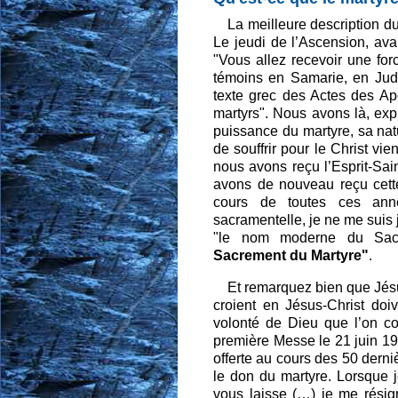
La meilleure description 
Le jeudi de l’Ascension, avan
"Vous allez recevoir une for
témoins en Samarie, en Jud
texte grec des Actes des Apô
martyrs". Nous avons là, ex
puissance du martyre, sa nat
de souffrir pour le Christ vie
nous avons reçu l’Esprit-Sai
avons de nouveau reçu cette 
cours de toutes ces ann
sacramentelle, je ne me suis
"le nom moderne du Sacre
Sacrement du Martyre"
.
Et remarquez bien que Jésu
croient en Jésus-Christ doiv
volonté de Dieu que l’on con
première Messe le 21 juin 1
offerte au cours des 50 dern
le don du martyre. Lorsque 
vous laisse (…) je me résig