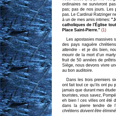
ordinaires ne survivront pas
pas; pas de nos jours. Les p
pas. Le Cardinal Ratzinger n
à un de mes amis intimes:
"Je
catholiques de l’Église tout
Place Saint-Pierre."
(1)
Les apostasies massives s
des pays naguère chrétiens
attendre - et je dis bien, no
mourir de la mort d’un marty
fruit de 50 années de prêtri
Siège, nous devons vivre une
au bon auditoire.
Dans les trois premiers si
ont fait tout ce qu’ils ont pu
jamais que durant mes études
touristes, vous savez, Pompéi
eh bien ! ces villes ont été 
dans la pierre tendre de l
chrétiens doivent être éliminé