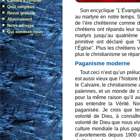
Son encyclique
"L’Évangile
au martyre en notre temps. S
de l’ère chrétienne comme de
chrétiens ont répandu leur s
martyrs jusqu’au quatrième 
primitive ont déclaré que 
l’Église". Plus les chrétiens 
plus le christianisme se répa
Paganisme moderne
Tout ceci n’est qu’un prél
est aussi vieux que l’histoir
le Calvaire, le christianisme
païennes, et un monde de cul
pour la même raison qu’il av
pas entendre la Vérité. No
paganisée. Je crois que les
volonté de Dieu, à connaîtr
volonté de Dieu que nous viv
culture mondiale la plus pag
d’avortements depuis 1900 q