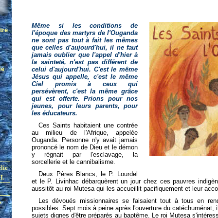
Même si les conditions de
l'époque des martyrs de l'Ouganda
ne sont pas tout à fait les mêmes
que celles d'aujourd'hui, il ne faut
jamais oublier que l'appel d'hier à
la sainteté, n'est pas différent de
celui d'aujourd'hui. C'est le même
Jésus qui appelle, c'est le même
Ciel promis à ceux qui
persévèrent, c'est la même grâce
qui est offerte. Prions pour nos
jeunes, pour leurs parents, pour
les éducateurs.
Ces Saints habitaient une contrée
au milieu de l'Afrique, appelée
Ouganda. Personne n'y avait jamais
prononcé le nom de Dieu et le démon
y régnait par l'esclavage, la
sorcellerie et le cannibalisme.
Deux Pères Blancs, le P. Lourdel
et le P. Livinhac débarquèrent un jour chez ces pauvres indigèn
aussitôt au roi Mutesa qui les accueillit pacifiquement et leur accor
Les dévoués missionnaires se faisaient tout à tous en ren
possibles. Sept mois à peine après l'ouverture du catéchuménat, i
sujets dignes d'être préparés au baptême. Le roi Mutesa s'intéres