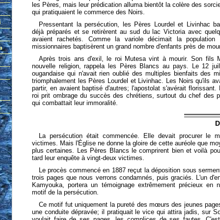
les Pères, mais leur prédication alluma bientôt la colère des sorci
qui pratiquaient le commerce des Noirs.
Pressentant la persécution, les Pères Lourdel et Livinhac ba
déjà préparés et se retirèrent au sud du lac Victoria avec quelq
avaient rachetés. Comme la variole décimait la population 
missionnaires baptisèrent un grand nombre d'enfants près de mour
Après trois ans d'exil, le roi Mutesa vint à mourir. Son fils
nouvelle religion, rappela les Pères Blancs au pays. Le 12 juil
ougandaise qui n'avait rien oublié des multiples bienfaits des mi
triomphalement les Pères Lourdel et Livinhac. Les Noirs qu'ils av
partir, en avaient baptisé d'autres; l'apostolat s'avérait florissan
roi prit ombrage du succès des chrétiens, surtout du chef des
qui combattait leur immoralité.
D
La persécution était commencée. Elle devait procurer le m
victimes. Mais l'Église ne donne la gloire de cette auréole que m
plus certaines. Les Pères Blancs le comprirent bien et voilà pour
tard leur enquête à vingt-deux victimes.
Le procès commencé en 1887 reçut la déposition sous serment
trois pages que nous verrons condamnés, puis graciés. L'un d'e
Kamyouka, portera un témoignage extrêmement précieux en no
motif de la persécution.
Ce motif fut uniquement la pureté des mœurs des jeunes pages 
une conduite dépravée; il pratiquait le vice qui attira jadis, sur S
voulait faire de ses pages, les complices de ses fautes. C'est