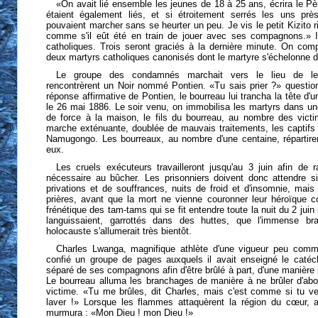
«On avait lié ensemble les jeunes de 18 à 25 ans, écrira le Pè
étaient également liés, et si étroitement serrés les uns prè
pouvaient marcher sans se heurter un peu. Je vis le petit Kizito 
comme s'il eût été en train de jouer avec ses compagnons.» I
catholiques. Trois seront graciés à la dernière minute. On compt
deux martyrs catholiques canonisés dont le martyre s'échelonne d
Le groupe des condamnés marchait vers le lieu de leur 
rencontrèrent un Noir nommé Pontien. «Tu sais prier ?» question
réponse affirmative de Pontien, le bourreau lui trancha la tête d'u
le 26 mai 1886. Le soir venu, on immobilisa les martyrs dans u
de force à la maison, le fils du bourreau, au nombre des vict
marche exténuante, doublée de mauvais traitements, les captifs a
Namugongo. Les bourreaux, au nombre d'une centaine, répartiren
eux.
Les cruels exécuteurs travailleront jusqu'au 3 juin afin de 
nécessaire au bûcher. Les prisonniers doivent donc attendre s
privations et de souffrances, nuits de froid et d'insomnie, mais
prières, avant que la mort ne vienne couronner leur héroïque 
frénétique des tam-tams qui se fit entendre toute la nuit du 2 juin
languissaient, garrottés dans des huttes, que l'immense br
holocauste s'allumerait très bientôt.
Charles Lwanga, magnifique athlète d'une vigueur peu commu
confié un groupe de pages auxquels il avait enseigné le catéc
séparé de ses compagnons afin d'être brûlé à part, d'une manière 
Le bourreau alluma les branchages de manière à ne brûler d'abo
victime. «Tu me brûles, dit Charles, mais c'est comme si tu ve
laver !» Lorsque les flammes attaquèrent la région du cœur, av
murmura : «Mon Dieu ! mon Dieu !»