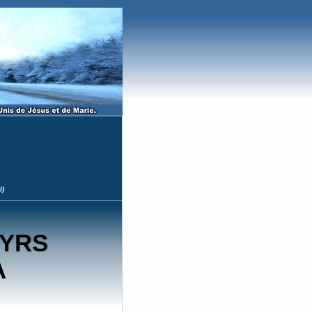
l)
TYRS
A