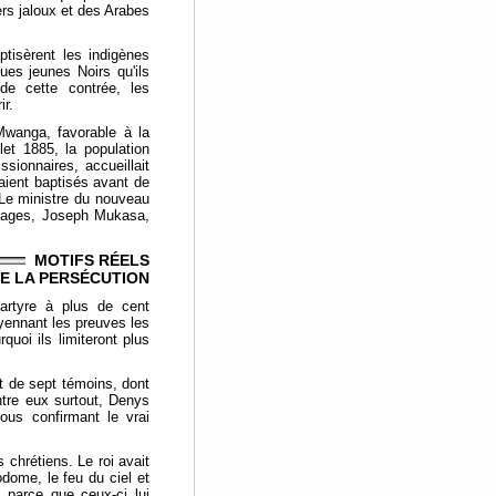
ers jaloux et des Arabes
ptisèrent les indigènes
ues jeunes Noirs qu'ils
de cette contrée, les
ir.
 Mwanga, favorable à la
let 1885, la population
ssionnaires, accueillait
aient baptisés avant de
t. Le ministre du nouveau
 pages, Joseph Mukasa,
MOTIFS RÉELS
E LA PERSÉCUTION
artyre à plus de cent
oyennant les preuves les
quoi ils limiteront plus
 de sept témoins, dont
ntre eux surtout, Denys
us confirmant le vrai
chrétiens. Le roi avait
odome, le feu du ciel et
 parce que ceux-ci lui