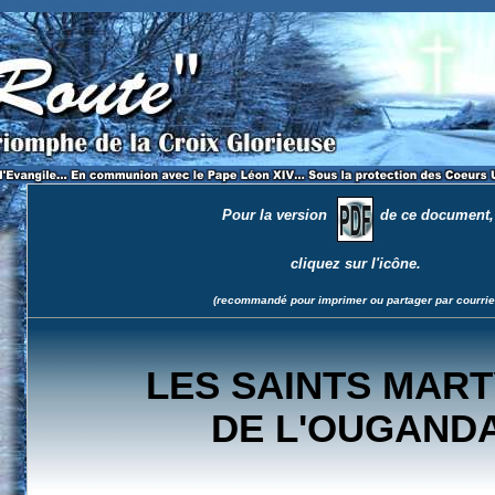
i dirent 'non!' au péché contre-nature, entre autres.
Pour la version
de ce document,
cliquez sur l'icône.
(recommandé pour imprimer ou partager par courrie
LES SAINTS MAR
DE L'OUGAND