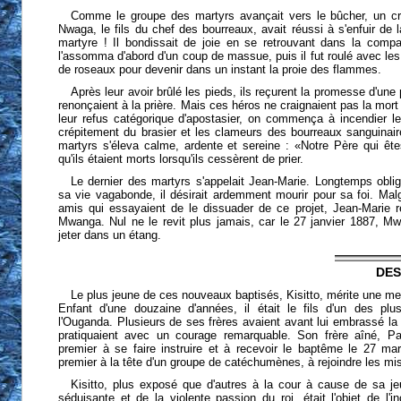
Comme le groupe des martyrs avançait vers le bûcher, un cri 
Nwaga, le fils du chef des bourreaux, avait réussi à s'enfuir de 
martyre ! Il bondissait de joie en se retrouvant dans la com
l'assomma d'abord d'un coup de massue, puis il fut roulé avec les
de roseaux pour devenir dans un instant la proie des flammes.
Après leur avoir brûlé les pieds, ils reçurent la promesse d'une 
renonçaient à la prière. Mais ces héros ne craignaient pas la mort
leur refus catégorique d'apostasier, on commença à incendier l
crépitement du brasier et les clameurs des bourreaux sanguinaire
martyrs s'éleva calme, ardente et sereine : «Notre Père qui êt
qu'ils étaient morts lorsqu'ils cessèrent de prier.
Le dernier des martyrs s'appelait Jean-Marie. Longtemps obli
sa vie vagabonde, il désirait ardemment mourir pour sa foi. Mal
amis qui essayaient de le dissuader de ce projet, Jean-Marie réso
Mwanga. Nul ne le revit plus jamais, car le 27 janvier 1887, Mwa
jeter dans un étang.
DES
Le plus jeune de ces nouveaux baptisés, Kisitto, mérite une me
Enfant d'une douzaine d'années, il était le fils d'un des pl
l'Ouganda. Plusieurs de ses frères avaient avant lui embrassé la r
pratiquaient avec un courage remarquable. Son frère aîné, P
premier à se faire instruire et à recevoir le baptême le 27 mar
premier à la tête d'un groupe de catéchumènes, à rejoindre les mis
Kisitto, plus exposé que d'autres à la cour à cause de sa j
séduisante et de la violente passion du roi, était l'objet de l'i