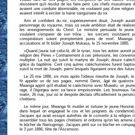
résistèrent qu'il résolut de les faire périr. Les chefs musulmans 
avaient une conduite abominable, ne voulaient pas d'une religion 
avaient intérêt à exciter la haine sanguinaire du roi.
Ami et confident du roi, supérieurement doué, Joseph aurai
personnage du royaume, mais sa seule ambition était de réaliser e
les enseignements du Christ. Le ministre persuada le jeune 
voulaient s'emparer de son trône ; les sorciers insistaient 
conspirateurs soient promptement punis de mort. Mwang
accusations et fit brûler Joseph Mukasa, le 15 novembre 1885.
«Quand j'aurai tué celui-là, dit le tyran, tous les autres auront
religion des Pères.» Contrairement à ces prévisions, les convers
multiplier. La nuit qui suivit le martyre de Joseph, douze catéch
grâce du baptême. Cent cinq autres catéchumènes furent baptis
suivit la mort de Joseph, parmi lesquels figuraient onze des futurs
Le 25 mai 1886, six mois après l'odieux meurtre de Joseph, le
fit appeler un de ses pages, nommé Denis, âgé de quatorze a
Mwanga apprit qu'il étudiait le catéchisme avec Muwafu, un jeune
rage, il l'égorgea avec sa lance empoisonnée. Les bourreaux l'
matin, 26 mai, jour où le despote déclara officiellement la perséc
chrétiens.
Le même jour, Mwanga fit mutiler et torturer le jeune Honorat
dans lequel on engageait le cou et les poignets du condamné
Jacques qui avait essayé autrefois de le convertir à la religion chr
assembler tous les pages chrétiens et ordonna qu'on les amena po
le bûcher de Namugongo. Jacques périt sur ce bûcher en compagn
le 3 juin 1886, fête de l'Ascension.