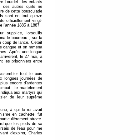
re Lourdel ; les enfants
s des autres qu'ils ne
rire de cette bousculade
ls sont en tout quinze
e officiellement vingt-
e l'année 1885 à 1887.
supplice, lorsqu'ils
na le bourreau ; sur la
n coup de lance. C'était
ne cangue et on ramena
imes. Après une longue
rrivèrent, le 27 mai, à
t les prisonniers entre
rassembler tout le bois
ix longues journées de
 plus encore d'ardentes
combat. Le martèlement
 indiqua aux martyrs qui
asier de leur suprême
ne, à qui le roi avait
hisme en cachette, fut
particulièrement atroce.
rd que les pieds de sa
rsais de l'eau pour me
ant d'expirer, Charles