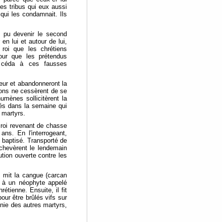
des tribus qui eux aussi
qui les condamnait. Ils
t pu devenir le second
n lui et autour de lui,
roi que les chrétiens
pour que les prétendus
a céda à ces fausses
 peur et abandonneront la
ions ne cessèrent de se
umènes sollicitèrent la
és dans la semaine qui
 martyrs.
 roi revenant de chasse
ns. En l'interrogeant,
 baptisé. Transporté de
achevèrent le lendemain
ution ouverte contre les
, mit la cangue (carcan
) à un néophyte appelé
étienne. Ensuite, il fit
ur être brûlés vifs sur
ie des autres martyrs,