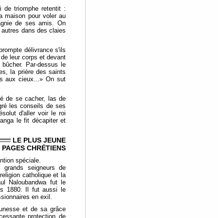
de triomphe retentit :
la maison pour voler au
pagnie de ses amis. On
 autres dans des claies
prompte délivrance s'ils
 de leur corps et devant
e bûcher. Par-dessus le
s, la prière des saints
es aux cieux...» On sut
gé de se cacher, las de
gré les conseils de ses
lut d'aller voir le roi
nga le fit décapiter et
LE PLUS JEUNE
 PAGES CHRÉTIENS
ntion spéciale.
us grands seigneurs de
eligion catholique et la
aul Naloubandwa fut le
s 1880. Il fut aussi le
sionnaires en exil.
eunesse et de sa grâce
ncessante protection de