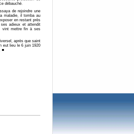
ince débauché.
ssaya de rejoindre une
la maladie, il tomba au
exposer en restant près
 ses adieux et attendit
 vint mettre fin à ses
iversel, après que saint
 eut lieu le 6 juin 1920
. ■