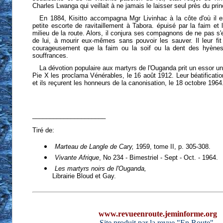
Charles Lwanga qui veillait à ne jamais le laisser seul près du pr
En 1884, Kisitto accompagna Mgr Livinhac à la côte d'où il e
petite escorte de ravitaillement à Tabora. épuisé par la faim et 
milieu de la route. Alors, il conjura ses compagnons de ne pas s'
de lui, à mourir eux-mêmes sans pouvoir les sauver. Il leur fit
courageusement que la faim ou la soif ou la dent des hyènes
souffrances.
La dévotion populaire aux martyrs de l'Ouganda prit un essor un
Pie X les proclama Vénérables, le 16 août 1912. Leur béatification
et ils reçurent les honneurs de la canonisation, le 18 octobre 1964
_____________________
Tiré de:
Marteau de Langle de Cary,
1959, tome II, p. 305-308.
Vivante Afrique
, No 234 - Bimestriel - Sept - Oct. - 1964.
Les martyrs noirs de l'Ouganda,
Librairie Bloud et Gay.
www.revueenroute.jeminforme.org
Site produit par la revue "En Route".