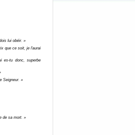
is lui obéir. »
 que ce soit, je l'aurai
ui es-tu donc, superbe
»
le Seigneur. »
re de sa mort. »