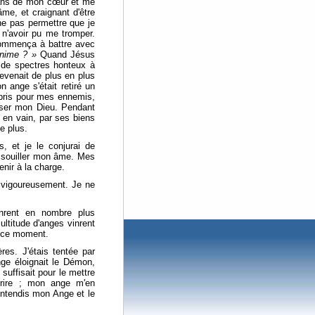
edans de mon cœur et me
me, et craignant d'être
ne pas permettre que je
n'avoir pu me tromper.
mmença à battre avec
anime ? »
Quand Jésus
 de spectres honteux à
devenait de plus en plus
n ange s'était retiré un
mépris pour mes ennemis,
enser mon Dieu. Pendant
 en vain, par ses biens
e plus.
 et je le conjurai de
u souiller mon âme. Mes
enir à la charge.
t vigoureusement. Je ne
inrent en nombre plus
ltitude d'anges vinrent
n ce moment.
res. J'étais tentée par
nge éloignait le Démon,
uffisait pour le mettre
 rire ; mon ange m'en
ntendis mon Ange et le