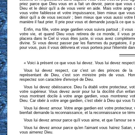
priez parce que Dieu vous en a fait un devoir, parce que vous 
Dieu et le désir qu'il a de vous venir en aide. Mais votre ange
vous votre faiblesse et votre impuissance, bien mieux que vous
désir qu'il a de vous secourir ; bien mieux que vous aussi votre 
manière il faut prier. Il prie pour vous et demande jusqu'à ce que s
Enfin, ma fille, votre ange gardien vous suivra partout ; il vous
votre vie, et quand Dieu vous retirera de ce monde, il vous pr
placera dans le Ciel si vous êtes juste, si vous avez complètemen
divine. Si vous devez passer par les flammes du purgatoire, il pr
pour vous, puis il vous délivrera et vous portera pour l'éternité dan
« Voici à présent ce que vous lui devez. Vous lui devez respec
Vous lui devez respect, car c'est un des princes de la c
représentant de Dieu, c'est son ministre près de vous. Hon
respectez son caractère d'envoyé de Dieu.
Vous lui devez obéissance. Dieu l'a établi votre protecteur, votr
votre supérieur. Vous devez avoir pour lui la docilité d'un enfa
vous montrant docile à votre ange gardien, vous montrerez votr
Dieu. Car obéir à votre ange gardien, c'est obéir à Dieu qui vous l'
Vous lui devez amour. Votre ange gardien est votre protecteur, vo
bienfait demande la reconnaissance, et la reconnaissance se témo
Vous lui devez amour parce qu'il vous aime, et que l'amour se r
Vous lui devez amour parce qu'en l'aimant vous haïrez Satan, 
vous aimerez Dieu.