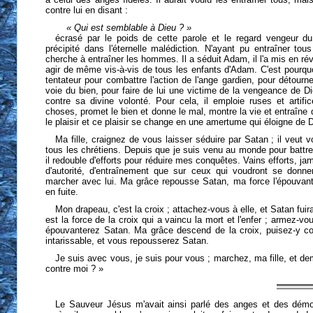
contre lui en disant :
« Qui est semblable à Dieu ? »
écrasé par le poids de cette parole et le regard vengeur du 
précipité dans l'éternelle malédiction. N'ayant pu entraîner tous
cherche à entraîner les hommes. Il a séduit Adam, il l'a mis en révo
agir de même vis-à-vis de tous les enfants d'Adam. C'est pourqu
tentateur pour combattre l'action de l'ange gardien, pour détou
voie du bien, pour faire de lui une victime de la vengeance de Di
contre sa divine volonté. Pour cela, il emploie ruses et artifi
choses, promet le bien et donne le mal, montre la vie et entraîne d
le plaisir et ce plaisir se change en une amertume qui éloigne de 
Ma fille, craignez de vous laisser séduire par Satan ; il veut vo
tous les chrétiens. Depuis que je suis venu au monde pour battr
il redouble d'efforts pour réduire mes conquêtes. Vains efforts, jam
d'autorité, d'entraînement que sur ceux qui voudront se donner 
marcher avec lui. Ma grâce repousse Satan, ma force l'épouvan
en fuite.
Mon drapeau, c'est la croix ; attachez-vous à elle, et Satan fuir
est la force de la croix qui a vaincu la mort et l'enfer ; armez-v
épouvanterez Satan. Ma grâce descend de la croix, puisez-y 
intarissable, et vous repousserez Satan.
Je suis avec vous, je suis pour vous ; marchez, ma fille, et d
contre moi ? »
Le Sauveur Jésus m'avait ainsi parlé des anges et des démo