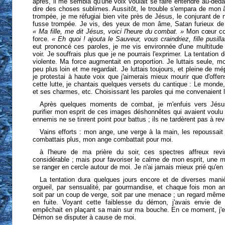
après, il me sembla qu'une voix voulait se faire entendre au-d
dire des choses sublimes. Aussitôt, le trouble s'empara de mon â
trompée, je me réfugiai bien vite près de Jésus, le conjurant de 
fusse trompée. Je vis, des yeux de mon âme, Satan furieux de 
« Ma fille, me dit Jésus, voici l'heure du combat. »
Mon cœur co
force.
« Eh quoi ! ajouta le Sauveur, vous craindriez, fille pusill
eut prononcé ces paroles, je me vis environnée d'une multitude
voir. Je souffrais plus que je ne pourrais l'exprimer. La tentation 
violente. Ma force augmentait en proportion. Je luttais seule, mo
peu plus loin et me regardait. Je luttais toujours, et pleine de 
je protestai à haute voix que j'aimerais mieux mourir que d'off
cette lutte, je chantais quelques versets du cantique : Le monde,
et ses charmes, etc. Choisissant les paroles qui me convenaient l
Après quelques moments de combat, je m'enfuis vers Jésus,
purifier mon esprit de ces images déshonnêtes qui avaient voul
ennemis ne se tinrent point pour battus ; ils ne tardèrent pas à rev
Vains efforts : mon ange, une verge à la main, les repoussai
combattais plus, mon ange combattait pour moi.
à l'heure de ma prière du soir, ces spectres affreux rev
considérable ; mais pour favoriser le calme de mon esprit, une mu
se ranger en cercle autour de moi. Je n'ai jamais mieux prié qu'e
La tentation dura quelques jours encore et de diverses maniè
orgueil, par sensualité, par gourmandise, et chaque fois mon a
soit par un coup de verge, soit par une menace ; un regard même s
en fuite. Voyant cette faiblesse du démon, j'avais envie de
empêchait en plaçant sa main sur ma bouche. En ce moment, j'e
Démon se disputer à cause de moi.