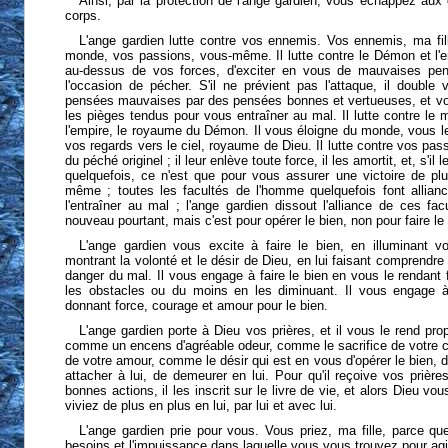
Ainsi, par la protection de l'ange gardien, vous échappez aux
corps.
L'ange gardien lutte contre vos ennemis. Vos ennemis, ma fil
monde, vos passions, vous-même. Il lutte contre le Démon et l'
au-dessus de vos forces, d'exciter en vous de mauvaises pen
l'occasion de pécher. S'il ne prévient pas l'attaque, il double
pensées mauvaises par des pensées bonnes et vertueuses, et vou
les pièges tendus pour vous entraîner au mal. Il lutte contre le 
l'empire, le royaume du Démon. Il vous éloigne du monde, vous le 
vos regards vers le ciel, royaume de Dieu. Il lutte contre vos pa
du péché originel ; il leur enlève toute force, il les amortit, et, s'il
quelquefois, ce n'est que pour vous assurer une victoire de plus
même ; toutes les facultés de l'homme quelquefois font allian
l'entraîner au mal ; l'ange gardien dissout l'alliance de ces facu
nouveau pourtant, mais c'est pour opérer le bien, non pour faire le
L'ange gardien vous excite à faire le bien, en illuminant vot
montrant la volonté et le désir de Dieu, en lui faisant comprendre 
danger du mal. Il vous engage à faire le bien en vous le rendant 
les obstacles ou du moins en les diminuant. Il vous engage à
donnant force, courage et amour pour le bien.
L'ange gardien porte à Dieu vos prières, et il vous le rend propi
comme un encens d'agréable odeur, comme le sacrifice de votre
de votre amour, comme le désir qui est en vous d'opérer le bien, d
attacher à lui, de demeurer en lui. Pour qu'il reçoive vos prières,
bonnes actions, il les inscrit sur le livre de vie, et alors Dieu v
viviez de plus en plus en lui, par lui et avec lui.
L'ange gardien prie pour vous. Vous priez, ma fille, parce q
besoins et l'impuissance dans laquelle vous vous trouvez pour a