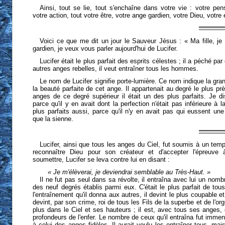
Ainsi, tout se lie, tout s'enchaîne dans votre vie : votre p
votre action, tout votre être, votre ange gardien, votre Dieu, votre é
Voici ce que me dit un jour le Sauveur Jésus : « Ma fille, je 
gardien, je veux vous parler aujourd'hui de Lucifer.
Lucifer était le plus parfait des esprits célestes ; il a péché par 
autres anges rebelles, il veut entraîner tous les hommes.
Le nom de Lucifer signifie porte-lumière. Ce nom indique la gran
la beauté parfaite de cet ange. Il appartenait au degré le plus pr
anges de ce degré supérieur il était un des plus parfaits. Je di
parce qu'il y en avait dont la perfection n'était pas inférieure à 
plus parfaits aussi, parce qu'il n'y en avait pas qui eussent une
que la sienne.
Lucifer, ainsi que tous les anges du Ciel, fut soumis à un tem
reconnaître Dieu pour son créateur et d'accepter l'épreuve à
soumettre, Lucifer se leva contre lui en disant :
« Je m'élèverai, je deviendrai semblable au Très-Haut. »
Il ne fut pas seul dans sa révolte, il entraîna avec lui un nom
des neuf degrés établis parmi eux. C'était le plus parfait de tous
l'entraînement qu'il donna aux autres, il devint le plus coupable et
devint, par son crime, roi de tous les Fils de la superbe et de l'org
plus dans le Ciel et ses hauteurs ; il est, avec tous ses anges,
profondeurs de l'enfer. Le nombre de ceux qu'il entraîna fut imme
à celui des anges fidèles. Il aurait voulu les entraîner tous, mai