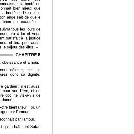
connaissez la bonté de
 connaît bien mieux que
 la bonté de Dieu et le
bon ange sait de quelle
a prière soit exaucée.
 suivra tous les jours de
ésentera à lui et vous
t satisfait à la justice
iera et fera prier aussi
s le séjour des élus. »
CHAPITRE 5
t, obéissance et amour.
our céleste, c'est le
orez donc sa dignité,
e gardien ; il est aussi
nt pour son Père, et en
e docilité vis-à-vis de
a donné.
tre bienfaiteur ; or, un
igne par l'amour.
econnaît par l'amour.
et qu'en haïssant Satan