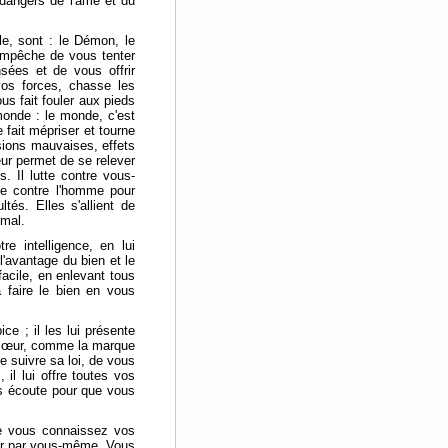
 dangers de l'âme et du
le, sont : le Démon, le
empêche de vous tenter
sées et de vous offrir
 vos forces, chasse les
s fait fouler aux pieds
monde : le monde, c'est
fait mépriser et tourne
ssions mauvaises, effets
 leur permet de se relever
. Il lutte contre vous-
ce contre l'homme pour
ltés. Elles s'allient de
 mal.
re intelligence, en lui
l'avantage du bien et le
facile, en enlevant tous
 faire le bien en vous
ce ; il les lui présente
 cœur, comme la marque
e suivre sa loi, de vous
 il lui offre toutes vos
ous écoute pour que vous
ue vous connaissez vos
gir par vous-même. Vous