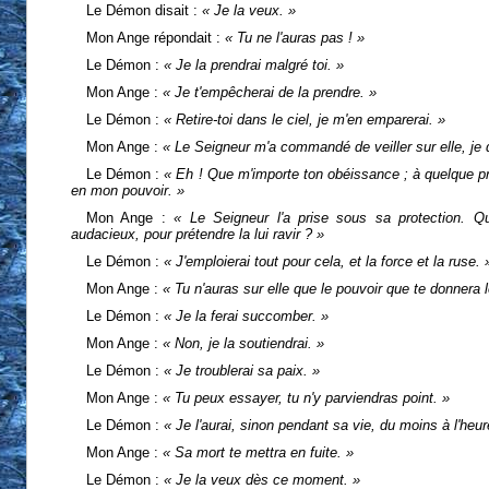
Le Démon disait :
« Je la veux. »
Mon Ange répondait :
« Tu ne l'auras pas ! »
Le Démon :
« Je la prendrai malgré toi. »
Mon Ange :
« Je t'empêcherai de la prendre. »
Le Démon :
« Retire-toi dans le ciel, je m'en emparerai. »
Mon Ange :
« Le Seigneur m'a commandé de veiller sur elle, je do
Le Démon :
« Eh ! Que m'importe ton obéissance ; à quelque prix
en mon pouvoir. »
Mon Ange :
« Le Seigneur l'a prise sous sa protection. Q
audacieux, pour prétendre la lui ravir ? »
Le Démon :
« J'emploierai tout pour cela, et la force et la ruse. 
Mon Ange :
« Tu n'auras sur elle que le pouvoir que te donnera 
Le Démon :
« Je la ferai succomber. »
Mon Ange :
« Non, je la soutiendrai. »
Le Démon :
« Je troublerai sa paix. »
Mon Ange :
« Tu peux essayer, tu n'y parviendras point. »
Le Démon :
« Je l'aurai, sinon pendant sa vie, du moins à l'heu
Mon Ange :
« Sa mort te mettra en fuite. »
Le Démon :
« Je la veux dès ce moment. »