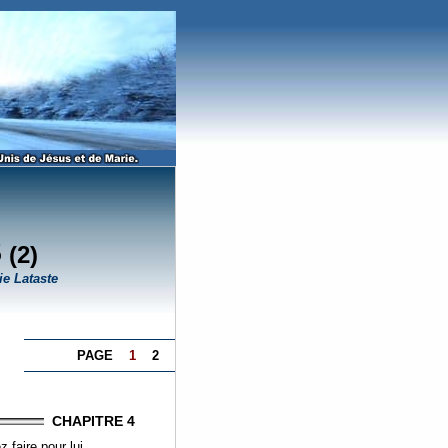
S
(2)
ie Lataste
PAGE
1
2
CHAPITRE 4
 faire pour lui.