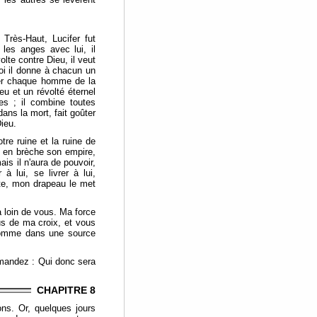
Très-Haut, Lucifer fut
 les anges avec lui, il
lte contre Dieu, il veut
oi il donne à chacun un
rner chaque homme de la
eu et un révolté éternel
ces ; il combine toutes
ans la mort, fait goûter
Dieu.
tre ruine et la ruine de
e en brèche son empire,
ais il n'aura de pouvoir,
à lui, se livrer à lui,
te, mon drapeau le met
a loin de vous. Ma force
ous de ma croix, et vous
comme dans une source
emandez : Qui donc sera
CHAPITRE 8
ns. Or, quelques jours