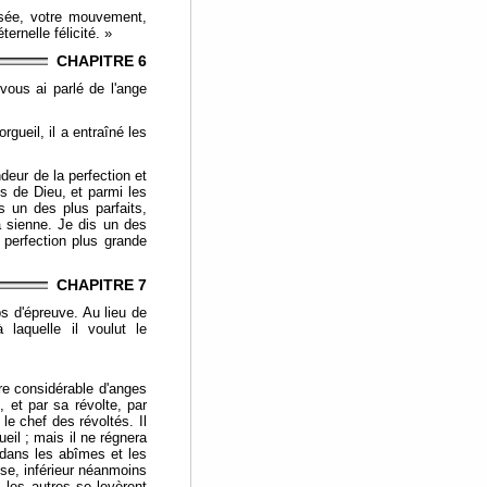
ensée, votre mouvement,
ternelle félicité. »
CHAPITRE 6
vous ai parlé de l'ange
orgueil, il a entraîné les
deur de la perfection et
ès de Dieu, et parmi les
s un des plus parfaits,
la sienne. Je dis un des
 perfection plus grande
CHAPITRE 7
ps d'épreuve. Au lieu de
 laquelle il voulut le
bre considérable d'anges
, et par sa révolte, par
 le chef des révoltés. Il
ueil ; mais il ne régnera
 dans les abîmes et les
nse, inférieur néanmoins
s les autres se levèrent