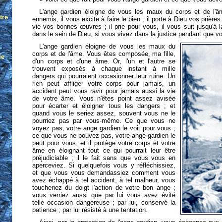
L'ange gardien éloigne de vous les maux du corps et de l'âme
ennemis, il vous excite à faire le bien ; il porte à Dieu vos prières 
vie vos bonnes œuvres ; il prie pour vous, il vous suit jusqu'à l
dans le sein de Dieu, si vous vivez dans la justice pendant que vo
L'ange gardien éloigne de vous les maux du
corps et de l'âme. Vous êtes composée, ma fille,
d'un corps et d'une âme. Or, l'un et l'autre se
trouvent exposés à chaque instant à mille
dangers qui pourraient occasionner leur ruine. Un
rien peut affliger votre corps pour jamais, un
accident peut vous ravir pour jamais aussi la vie
de votre âme. Vous n'êtes point assez avisée
pour écarter et éloigner tous les dangers ; et
quand vous le seriez assez, souvent vous ne le
pourriez pas par vous-même. Ce que vous ne
voyez pas, votre ange gardien le voit pour vous ;
ce que vous ne pouvez pas, votre ange gardien le
peut pour vous, et il protège votre corps et votre
âme en éloignant tout ce qui pourrait leur être
préjudiciable ; il le fait sans que vous vous en
aperceviez. Si quelquefois vous y réfléchissiez,
et que vous vous demandassiez comment vous
avez échappé à tel accident, à tel malheur, vous
toucheriez du doigt l'action de votre bon ange ;
vous verriez aussi que par lui vous avez évité
telle occasion dangereuse ; par lui, conservé la
patience ; par lui résisté à une tentation.