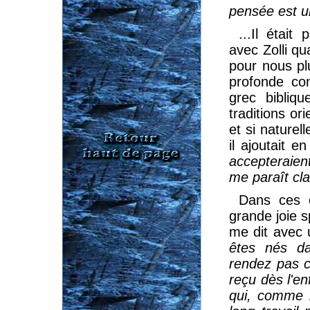
pensée est u
...Il était
avec Zolli qua
pour nous plu
profonde co
grec bibliq
traditions or
et si naturel
il ajoutait e
accepteraien
me paraît cla
Dans ces c
grande joie sp
me dit avec 
êtes nés da
rendez pas c
reçu dès l'en
qui, comme m