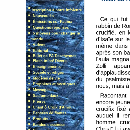
Ce qui fut
rabbin de Rom
crucifié, en 
d'Isaïe sur l
même dans u
après son bap
l'aula magna
Zolli appa
d'applaudiss
du psalmist
nous, mais à 
Racontant 
encore jeune 
crucifix fix
auquel il re
homme cruci
Christ" lui av