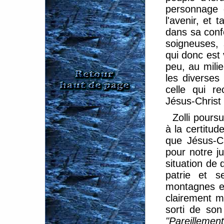
personnage 
l'avenir, et 
dans sa conf
soigneuses,
qui donc est
peu, au milie
les diverses
celle qui r
Jésus-Christ 
Zolli pours
à la certitud
que Jésus-Ch
pour notre ju
situation de 
patrie et s
montagnes en
clairement ma
sorti de son
"Pareilleme