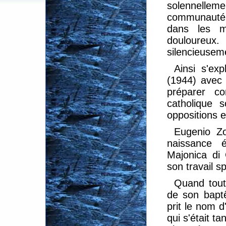
solennelleme
communauté h
dans les mo
douloureux
silencieuseme
Ainsi s'exp
(1944) avec 
préparer co
catholique s
oppositions et
Eugenio Zo
naissance 
Majonica di 
son travail s
Quand tout
de son baptê
prit le nom 
qui s'était t