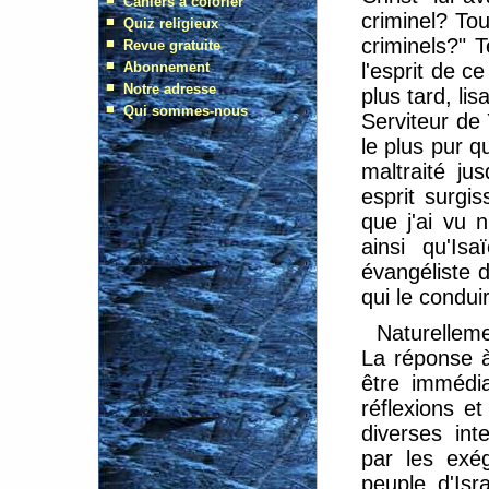
criminel? To
criminels?" T
l'esprit de c
plus tard, lis
Serviteur de
le plus pur q
maltraité j
esprit surgis
que j'ai vu n
ainsi qu'Is
évangéliste d
qui le conduir
Naturelleme
La réponse à
être immédia
réflexions et
diverses int
par les exég
peuple d'Isr