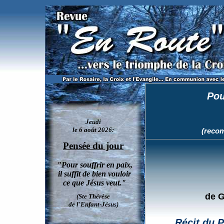
Eugenio Zolli: un Grand Rabbin juif convertit au Catholicisme par la considération de Jé
Pou
(recom
de G
Récit du P