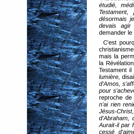
étudié, méd
Testament, 
désormais je
devais agir
demander le 
C'est pour
christianism
mais la perm
la Révélatio
Testament il
lumière,
disai
d'Amos, s'aff
pour s'achev
reproche de t
n'ai rien ren
Jésus-Chri
d'Abraham, d
Aurait-il par
cessé d'aim