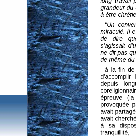
long travail
grandeur du d
à être chrétie
"Un convert
miraculé. Il e
de dire que
s'agissait d'
ne dit pas qu'
de même du c
à la fin de
d'accomplir 
depuis lon
coreligionn
épreuve (la
provoquée pa
avait partagé
avait cherché
à sa dispos
tranquilli