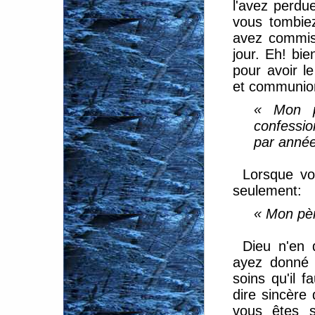
l'avez perd
vous tombiez
avez commis
jour. Eh! bie
pour avoir l
et communion
« Mon pè
confessi
par année
Lorsque vo
seulement:
« Mon pèr
Dieu n'en
ayez donné 
soins qu'il 
dire sincère
vous êtes s