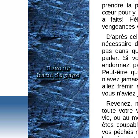
prendre la p
cœur pour y r
a faits! H
vengeances va
D'après cel
nécessaire 
pas dans qu
parler. Si 
endormez pa
Peut-être q
n'avez jamai
allez frémir
vous n'aviez 
Revenez, m
toute votre 
vie, ou au m
êtes coupable
vos péchés 