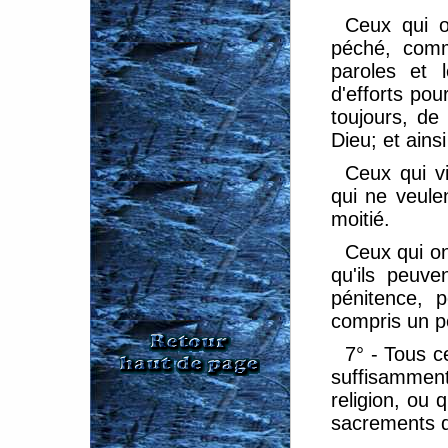
Ceux qui o
péché, comm
paroles et 
d'efforts po
toujours, d
Dieu; et ains
Ceux qui vi
qui ne veule
moitié.
Ceux qui ont
qu'ils peuve
pénitence, 
compris un p
7° - Tous c
suffisammen
religion, ou 
sacrements qu