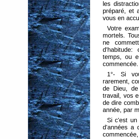
les distract
préparé, et 
vous en accus
Votre exam
mortels. To
ne commett
d'habitude:
temps, ou e
commencée.
1°- Si vo
rarement, co
de Dieu, de
travail, vos e
de dire comb
année, par m
Si c'est u
d'années a d
commencée, 