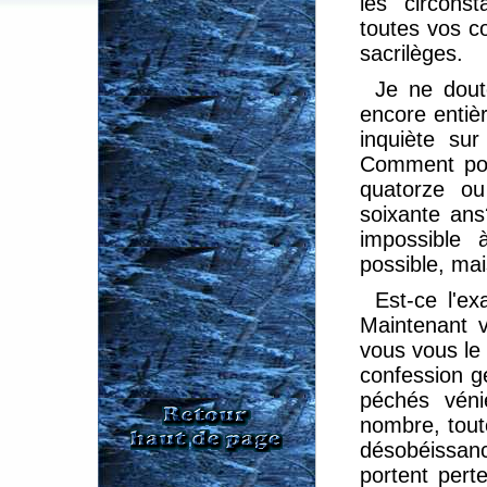
les circons
toutes vos c
sacrilèges.
Je ne dout
encore entièr
inquiète su
Comment pouv
quatorze ou
soixante ans
impossible
possible, mai
Est-ce l'e
Maintenant vo
vous vous le 
confession g
péchés vénie
nombre, tout
désobéissan
portent pert