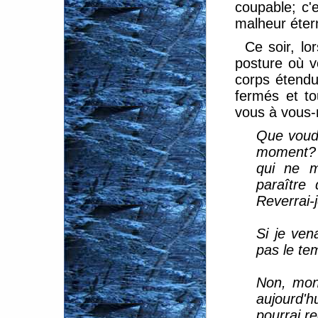
coupable; c'
malheur éter
Ce soir, lo
posture où vo
corps étendu,
fermés et to
vous à vous
Que voudr
moment? 
qui ne m
paraître
Reverrai-
Si je ven
pas le tem
Non, mon
aujourd'h
pourrai re