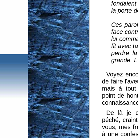
fondaient
la porte d
Ces parol
face contr
lui comma
fit avec t
perdre la
grande. L'
Voyez encore
de faire l'a
mais à tout
point de hont
connaissanc
De là je c
péché, craint
vous, mes fr
à une confes