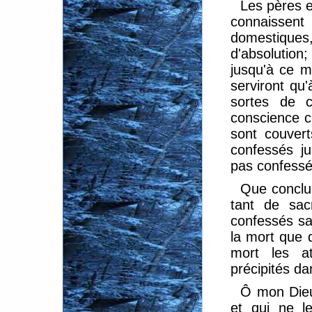
Les pères e
connaissent 
domestique
d'absolution
jusqu'à ce m
serviront qu'
sortes de 
conscience ch
sont couver
confessés j
pas confessé
Que conclur
tant de sac
confessés sa
la mort que d
mort les at
précipités da
Ô mon Dieu
et qui ne l