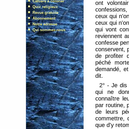
ont volonta
confessions
ceux qui n'o
ceux qui n'o
qui vont co
reviennent a
confesse pens
conservent, p
de profiter 
péché morte
demandé, et 
dit.
2° - Je dis
qui ne don
connaître le
par routine, 
de leurs pé
commettre, d
que d'y reto