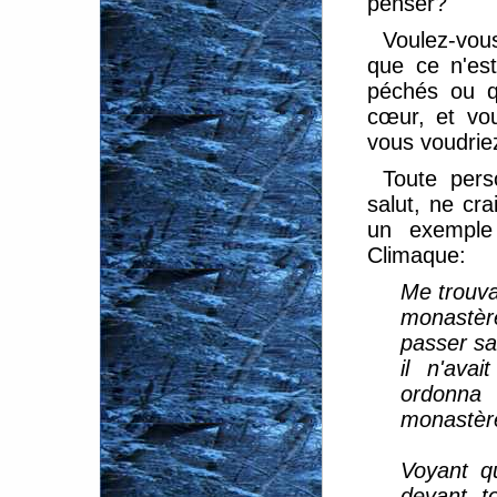
penser?
Voulez-vous
que ce n'est
péchés ou q
cœur, et vo
vous voudriez
Toute pers
salut, ne cra
un exemple 
Climaque:
Me trouva
monastèr
passer sa
il n'avai
ordonna
monastèr
Voyant qu
devant t