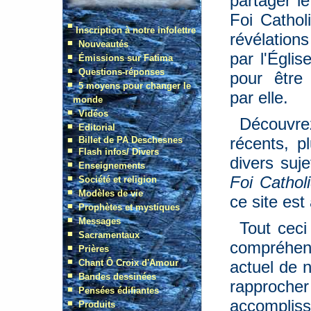
partager l
Foi Cathol
révélation
par l'Égli
pour être
par elle.
Découvr
récents, pl
divers suj
Foi Cathol
ce site est
Tout ceci
compréhens
actuel de 
rapproche
accompliss