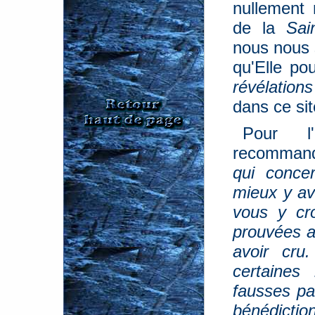
nullement 
de la
Sai
nous nous 
qu'Elle po
révélation
dans ce sit
Pour l'
recommand
qui concer
mieux y avo
vous y cro
prouvées a
avoir cru
certaines 
fausses pa
bénédictio