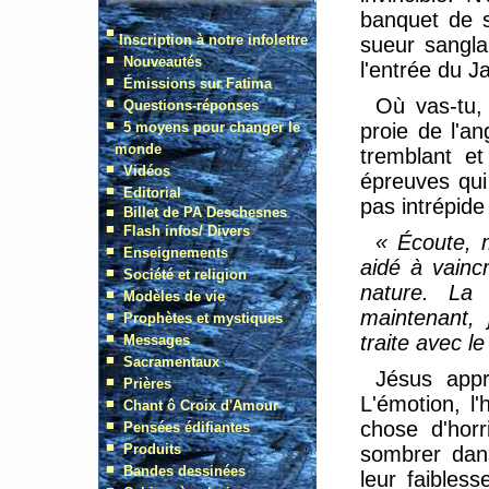
banquet de s
sueur sangla
l'entrée du Ja
Où vas-tu, 
proie de l'an
tremblant e
épreuves qui
pas intrépide 
« Écoute, 
aidé à vainc
nature. La
maintenant,
traite avec le
Jésus appr
L'émotion, l
chose d'horri
sombrer dan
leur faibles