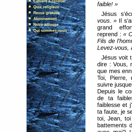
faible! »
Jésus s'é
vous. »
Il s'
grand effo
reprend :
« C
Fils de l'ho
Levez-vous, a
Jésus voit 
dire : Vous,
que mes enne
Toi, Pierre,
suivre jusque
Depuis le c
de ta faible
faiblesse et 
ta faute, je 
toi, Jean, to
battements d