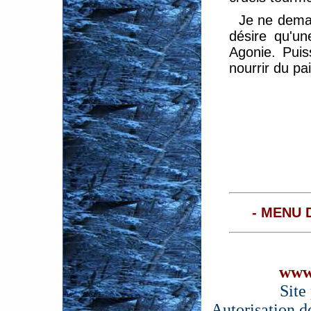
Je ne deman
désire qu'un
Agonie. Pui
nourrir du pa
- MENU 
www
Site
Autorisation d