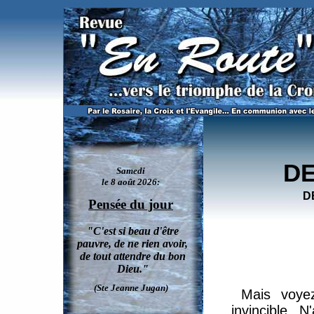
L'agonie du Christ décrite par le saint Padre Pio, célèbre stigmatisé / Partie 3.
DE
D
Mais voyez
invincible. N