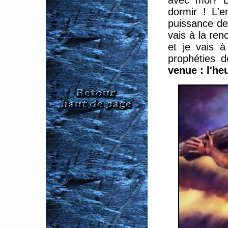
avec moi? L
dormir ! L'e
puissance de
vais à la ren
et je vais 
prophéties d
venue : l'heu