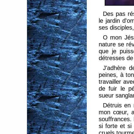
Des pas ré
le jardin d'
ses disciples
O mon Jésu
nature se ré
que je puis
détresses de c
J'adhère d
peines, à ton
travailler ave
de fuir le 
sueur sanglan
Détruis en 
mon cœur, av
souffrances.
si forte et s
cruels tourm